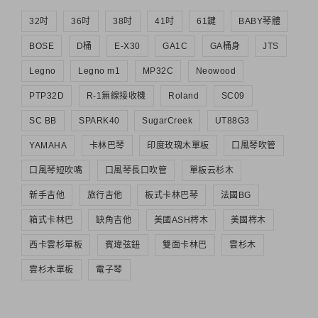
32吋
36吋
38吋
41吋
61鍵
BABY琴體
BOSE
D桶
E-X30
GA1C
GA桶身
JTS
Legno
Legno m1
MP32C
Neowood
PTP32D
R-1無線接收機
Roland
SC09
SC BB
SPARK40
SugarCreek
UT88G3
YAMAHA
卡林巴琴
印度玫瑰木單板
口風琴吹管
口風琴短吹嘴
口風琴長口吹管
單板云杉木
新手吉他
旅行吉他
板式卡林巴琴
法國BG
箱式卡林巴
缺角吉他
美國ASH梣木
美國梣木
西卡雲杉單板
賓瑋弦鈕
雙面卡林巴
雲杉木
雲杉木單板
電子琴