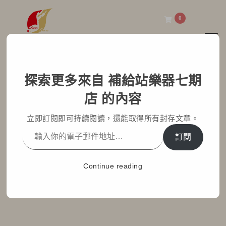
0
Toggl
補給站樂器七期店
探索更多來自 補給站樂器七期
挑吉他不是先問多少預
店 的內容
算，而是先了解你適合什
立即訂閱即可持續閱讀，還能取得所有封存文章。
麼吉他
訂閱
Home
部落格文章
最新消息
Continue reading
挑吉他不是先問多少預算，而是先了解你適合什麼吉他