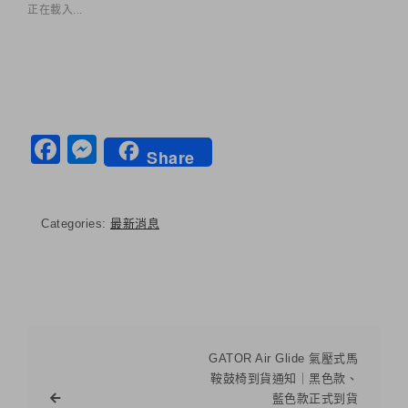
正在載入...
Facebook
Messenger
Share
Categories:
最新消息
GATOR Air Glide 氣壓式馬
鞍鼓椅到貨通知｜黑色款、
藍色款正式到貨