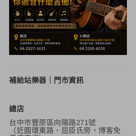
補給站樂器｜門市資訊
總店
台中市豐原區向陽路271號
（近圓環東路、屈臣氏旁，博客免