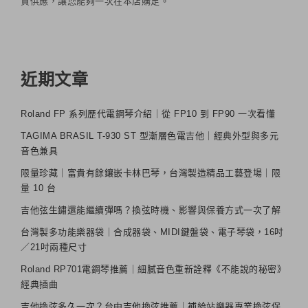
貨供應，讓您能夠一次在本店購足。
近期文章
Roland FP 系列歷代電鋼琴介紹｜從 FP10 到 FP90 一次看懂
TAGIMA BRASIL T-930 ST 型漸層色電吉他｜經典外型與多元
音色兼具
限量珍藏｜富貴有餘鑲嵌卡林巴琴，台灣製造精品工藝登場｜限
量 10 台
吉他弦生鏽還能繼續彈嗎？換弦時機、影響與保養方式一次了解
台灣製多功能樂器袋｜合成器袋、MIDI鍵盤袋、電子琴袋，16吋
／21吋兩種尺寸
Roland RP701電鋼琴推薦｜細膩音色重新詮釋《不能說的秘密》
經典插曲
吉他換弦多久一次？台中吉他換弦推薦｜補給站樂器專業換弦保