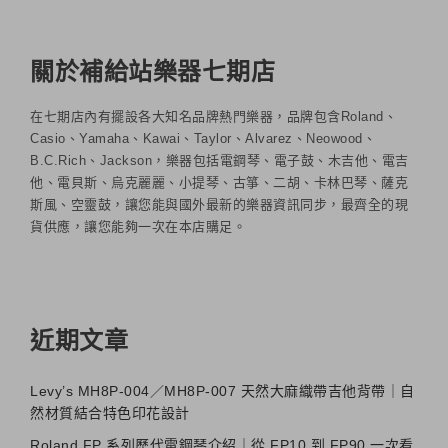
關於補給站樂器七期店
在七期店內有擺設各大知名品牌熱門樂器，品牌包含Roland、
Casio、Yamaha、Kawai、Taylor、Alvarez、Neowood、
B.C.Rich、Jackson，樂器包括電鋼琴、電子鼓、木吉他、電吉
他、電貝斯、烏克麗麗、小提琴、古箏、二胡、卡林巴琴、薩克
斯風、空靈鼓，讓您能與國外最新的樂器資訊同步，最齊全的現
貨供應，讓您能夠一次在本店購足。
近期文章
Levy’s MH8P-004／MH8P-007 天然大麻織帶吉他背帶｜自
然材質結合特色印花設計
Roland FP 系列歷代電鋼琴介紹｜從 FP10 到 FP90 一次看