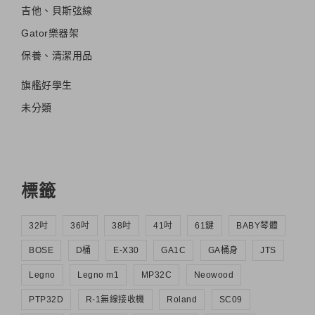
吉他、貝斯弦線
Gator樂器架
保養、清潔用品
旗艦好學生
未分類
標籤
32吋
36吋
38吋
41吋
61鍵
BABY琴體
BOSE
D桶
E-X30
GA1C
GA桶身
JTS
Legno
Legno m1
MP32C
Neowood
PTP32D
R-1無線接收機
Roland
SC09