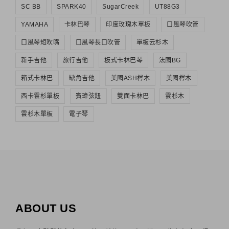
SC BB
SPARK40
SugarCreek
UT88G3
YAMAHA
卡林巴琴
印度玫瑰木單板
口風琴吹管
口風琴短吹嘴
口風琴長口吹管
單板云杉木
新手吉他
旅行吉他
板式卡林巴琴
法國BG
箱式卡林巴
缺角吉他
美國ASH梣木
美國梣木
西卡雲杉單板
賓瑋弦鈕
雙面卡林巴
雲杉木
雲杉木單板
電子琴
ABOUT US