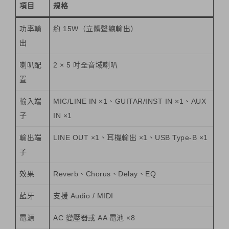
項目
規格
功率輸
約 15W（立體聲總輸出）
出
喇叭配
2 × 5 吋全音域喇叭
置
輸入端
MIC/LINE IN ×1、GUITAR/INST IN ×1、AUX
子
IN ×1
輸出端
LINE OUT ×1、耳機輸出 ×1、USB Type-B ×1
子
效果
Reverb、Chorus、Delay、EQ
藍牙
支援 Audio / MIDI
電源
AC 變壓器或 AA 電池 ×8