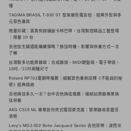
懂
TAGIMA BRASIL T-930 ST 型漸層色電吉他｜經典外型與多
元音色兼具
限量珍藏｜富貴有餘鑲嵌卡林巴琴，台灣製造精品工藝登場
｜限量 10 台
吉他弦生鏽還能繼續彈嗎？換弦時機、影響與保養方式一次
了解
台灣製多功能樂器袋｜合成器袋、MIDI鍵盤袋、電子琴袋，
16吋／21吋兩種尺寸
Roland RP701電鋼琴推薦｜細膩音色重新詮釋《不能說的秘
密》經典插曲
吉他換弦多久一次？台中吉他換弦推薦｜補給站樂器專業換
弦保養
AKG C519 ML 專業迷你夾式電容麥克風｜管樂器收音靈活
清晰
Levy’s MGJ-002 Boho Jacquard Series 吉他背帶｜波西米