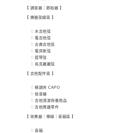
【 調音器｜節拍器 】
【 樂器弦線區 】
木吉他弦
電吉他弦
古典吉他弦
電貝斯弦
提琴弦
烏克麗麗弦
【 吉他配件區 】
移調夾 CAPO
拾音器
吉他清潔保養用品
吉他周邊零件
【 效果器｜導線｜音箱區 】
音箱