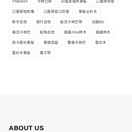
YAMAHA
卡林巴琴
印度玫瑰木單板
口風琴吹管
口風琴短吹嘴
口風琴長口吹管
單板云杉木
新手吉他
旅行吉他
板式卡林巴琴
法國BG
箱式卡林巴
缺角吉他
美國ASH梣木
美國梣木
西卡雲杉單板
賓瑋弦鈕
雙面卡林巴
雲杉木
雲杉木單板
電子琴
ABOUT US