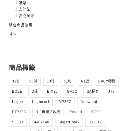
譜架
吉他架
麥克風架
組合商品優惠
其它
商品標籤
32吋
36吋
38吋
41吋
61鍵
BABY琴體
BOSE
D桶
E-X30
GA1C
GA桶身
JTS
Legno
Legno m1
MP32C
Neowood
PTP32D
R-1無線接收機
Roland
SC09
SC BB
SPARK40
SugarCreek
UT88G3