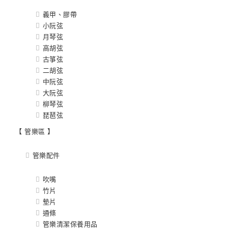
義甲、膠帶
小阮弦
月琴弦
高胡弦
古箏弦
二胡弦
中阮弦
大阮弦
柳琴弦
琵琶弦
【 管樂區 】
管樂配件
吹嘴
竹片
墊片
通條
管樂清潔保養用品