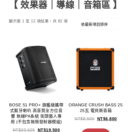
【 效果器｜導線｜音箱區 】
顯示第 1 至 12 項結果，共 82 項
BOSE S1 PRO+ 旗艦級攜帶
ORANGE CRUSH BASS 25
式藍牙喇叭 高音質全方位音
25瓦 電貝斯音箱
響 無線PA系統 街頭藝人專
NT$
8,500
NT$
6,800
用 (不包含無限發射器模組)
NT$
33,625
NT$
19,500