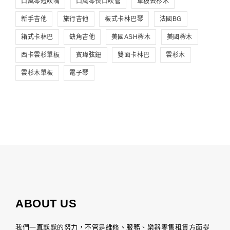
口風琴短吹嘴
口風琴長口吹管
單板云杉木
新手吉他
旅行吉他
板式卡林巴琴
法國BG
箱式卡林巴
缺角吉他
美國ASH梣木
美國梣木
西卡雲杉單板
賓瑋弦鈕
雙面卡林巴
雲杉木
雲杉木單板
電子琴
ABOUT US
我們一直默默的努力，不管是維修、服務、樂器零售租賃方面提