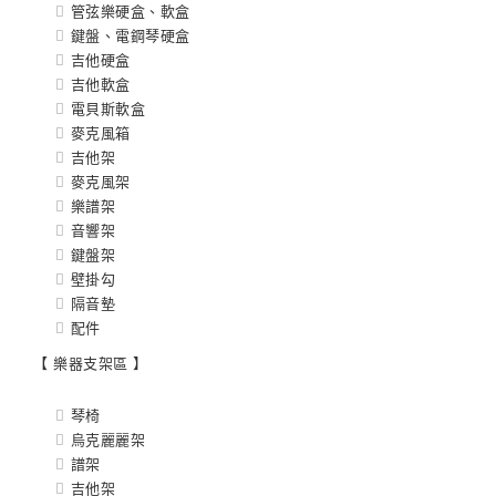
管弦樂硬盒、軟盒
鍵盤、電鋼琴硬盒
吉他硬盒
吉他軟盒
電貝斯軟盒
麥克風箱
吉他架
麥克風架
樂譜架
音響架
鍵盤架
壁掛勾
隔音墊
配件
【 樂器支架區 】
琴椅
烏克麗麗架
譜架
吉他架