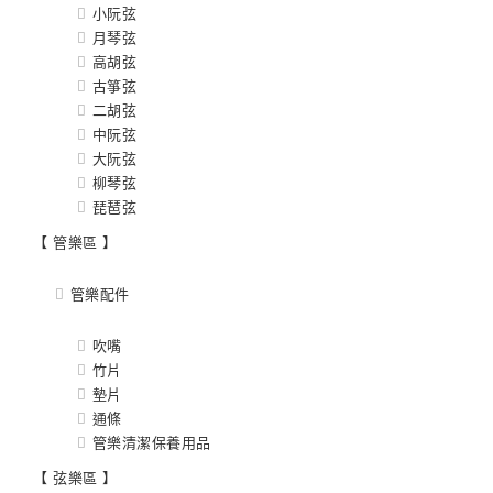
小阮弦
月琴弦
高胡弦
古箏弦
二胡弦
中阮弦
大阮弦
柳琴弦
琵琶弦
【 管樂區 】
管樂配件
吹嘴
竹片
墊片
通條
管樂清潔保養用品
【 弦樂區 】