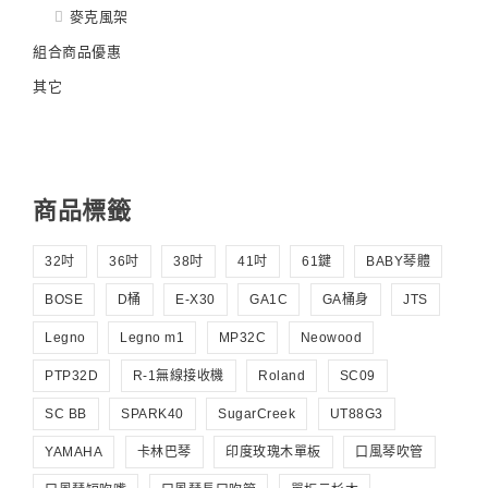
麥克風架
組合商品優惠
其它
商品標籤
32吋
36吋
38吋
41吋
61鍵
BABY琴體
BOSE
D桶
E-X30
GA1C
GA桶身
JTS
Legno
Legno m1
MP32C
Neowood
PTP32D
R-1無線接收機
Roland
SC09
SC BB
SPARK40
SugarCreek
UT88G3
YAMAHA
卡林巴琴
印度玫瑰木單板
口風琴吹管