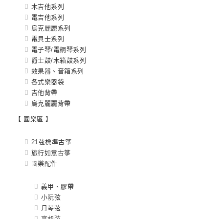
木吉他系列
電吉他系列
烏克麗麗系列
電貝士系列
電子琴/電鋼琴系列
爵士鼓/木箱鼓系列
效果器、音箱系列
各式樂器袋
吉他背帶
烏克麗麗背帶
【 國樂區 】
21弦標準古箏
旅行如意古箏
國樂配件
義甲、膠帶
小阮弦
月琴弦
高胡弦