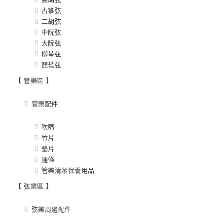
古箏弦
二胡弦
中阮弦
大阮弦
柳琴弦
琵琶弦
【 管樂區 】
管樂配件
吹嘴
竹片
墊片
通條
管樂清潔保養用品
【 弦樂區 】
弦樂周邊配件