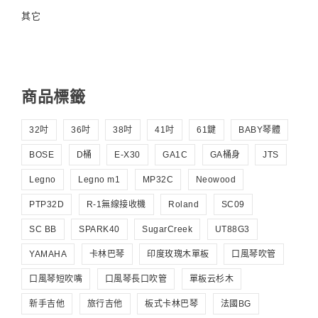
其它
商品標籤
32吋
36吋
38吋
41吋
61鍵
BABY琴體
BOSE
D桶
E-X30
GA1C
GA桶身
JTS
Legno
Legno m1
MP32C
Neowood
PTP32D
R-1無線接收機
Roland
SC09
SC BB
SPARK40
SugarCreek
UT88G3
YAMAHA
卡林巴琴
印度玫瑰木單板
口風琴吹管
口風琴短吹嘴
口風琴長口吹管
單板云杉木
新手吉他
旅行吉他
板式卡林巴琴
法國BG