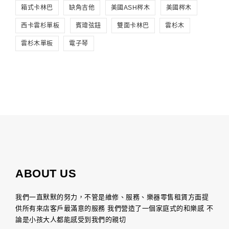
箱式卡林巴
缺角吉他
美國ASH梣木
美國梣木
西卡雲杉單板
賓瑋弦鈕
雙面卡林巴
雲杉木
雲杉木單板
電子琴
ABOUT US
我們一直默默的努力，不管是維修、服務、樂器零售租賃方面提
供所有來店客戶最滿意的服務 我們營造了一個家庭式的和樂感 不
論是小孩大人都能感受到我們的親切