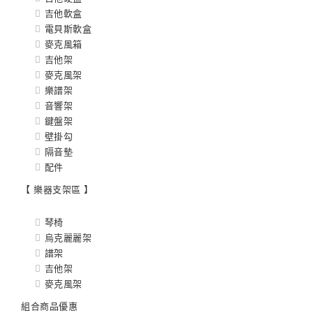
吉他軟盒
電貝斯軟盒
麥克風箱
吉他架
麥克風架
樂譜架
音響架
鍵盤架
壁掛勾
隔音墊
配件
【 樂器支架區 】
琴椅
烏克麗麗架
譜架
吉他架
麥克風架
組合商品優惠