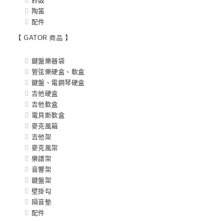
鈴鼓
陶笛
配件
【 GATOR 商品 】
鍵盤樂器袋
管弦樂硬盒、軟盒
鍵盤、電鋼琴硬盒
吉他硬盒
吉他軟盒
電貝斯軟盒
麥克風箱
吉他架
麥克風架
樂譜架
音響架
鍵盤架
壁掛勾
隔音墊
配件