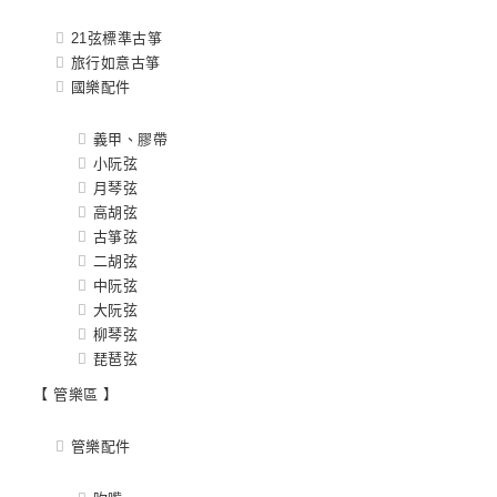
21弦標準古箏
旅行如意古箏
國樂配件
義甲、膠帶
小阮弦
月琴弦
高胡弦
古箏弦
二胡弦
中阮弦
大阮弦
柳琴弦
琵琶弦
【 管樂區 】
管樂配件