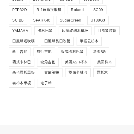
PTP32D
R-1無線接收機
Roland
SC09
SC BB
SPARK40
SugarCreek
UT88G3
YAMAHA
卡林巴琴
印度玫瑰木單板
口風琴吹管
口風琴短吹嘴
口風琴長口吹管
單板云杉木
新手吉他
旅行吉他
板式卡林巴琴
法國BG
箱式卡林巴
缺角吉他
美國ASH梣木
美國梣木
西卡雲杉單板
賓瑋弦鈕
雙面卡林巴
雲杉木
雲杉木單板
電子琴