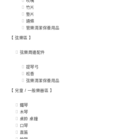
吹嘴
竹片
墊片
通條
管樂清潔保養用品
【 弦樂區 】
弦樂周邊配件
提琴弓
松香
弦樂清潔保養用品
【 兒童 / 一般樂器區 】
鐵琴
木琴
桌鈴 桌鐘
口琴
直笛