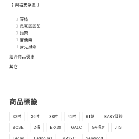
【 樂器支架區 】
琴椅
烏克麗麗架
譜架
吉他架
麥克風架
組合商品優惠
其它
商品標籤
32吋
36吋
38吋
41吋
61鍵
BABY琴體
BOSE
D桶
E-X30
GA1C
GA桶身
JTS
Legno
Legno m1
MP32C
Neowood