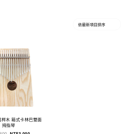
選梣木 箱式卡林巴雙面
拇指琴
,800
NT$
3,000