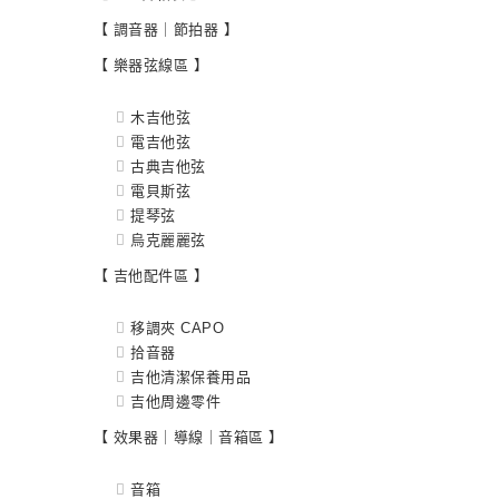
【 調音器｜節拍器 】
【 樂器弦線區 】
木吉他弦
電吉他弦
古典吉他弦
電貝斯弦
提琴弦
烏克麗麗弦
【 吉他配件區 】
移調夾 CAPO
拾音器
吉他清潔保養用品
吉他周邊零件
【 效果器｜導線｜音箱區 】
音箱