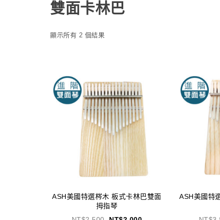
雙面卡林巴
顯示所有 2 個結果
ASH美國特選梣木 板式卡林巴雙面
ASH美國特
拇指琴
NT$
2,500
NT$
2,000
NT$
3