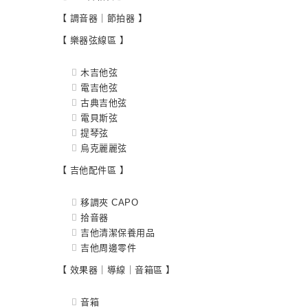
【 調音器｜節拍器 】
【 樂器弦線區 】
木吉他弦
電吉他弦
古典吉他弦
電貝斯弦
提琴弦
烏克麗麗弦
【 吉他配件區 】
移調夾 CAPO
拾音器
吉他清潔保養用品
吉他周邊零件
【 效果器｜導線｜音箱區 】
音箱