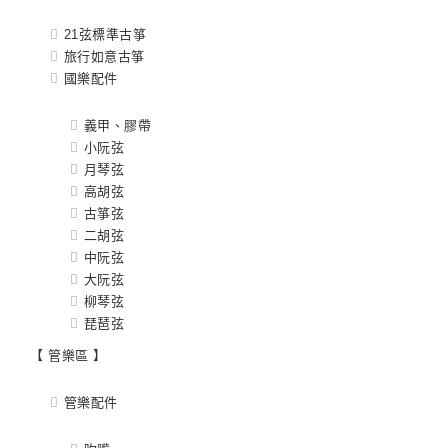
21弦標準古箏
旅行如意古箏
國樂配件
義甲、膠帶
小阮弦
月琴弦
高胡弦
古箏弦
二胡弦
中阮弦
大阮弦
柳琴弦
琵琶弦
【 管樂區 】
管樂配件