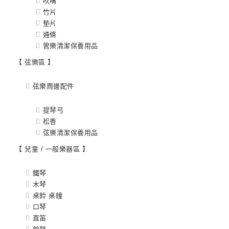
吹嘴
竹片
墊片
通條
管樂清潔保養用品
【 弦樂區 】
弦樂周邊配件
提琴弓
松香
弦樂清潔保養用品
【 兒童 / 一般樂器區 】
鐵琴
木琴
桌鈴 桌鐘
口琴
直笛