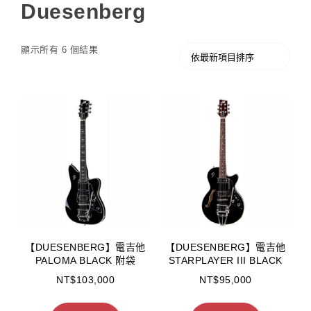
Duesenberg
顯示所有 6 個結果
【DUESENBERG】電吉他
【DUESENBERG】電吉他
PALOMA BLACK 附袋
STARPLAYER III BLACK
NT$
103,000
NT$
95,000