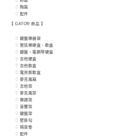
鈴鼓
陶笛
配件
【 GATOR 商品 】
鍵盤樂器袋
管弦樂硬盒、軟盒
鍵盤、電鋼琴硬盒
吉他硬盒
吉他軟盒
電貝斯軟盒
麥克風箱
吉他架
麥克風架
樂譜架
音響架
鍵盤架
壁掛勾
隔音墊
配件