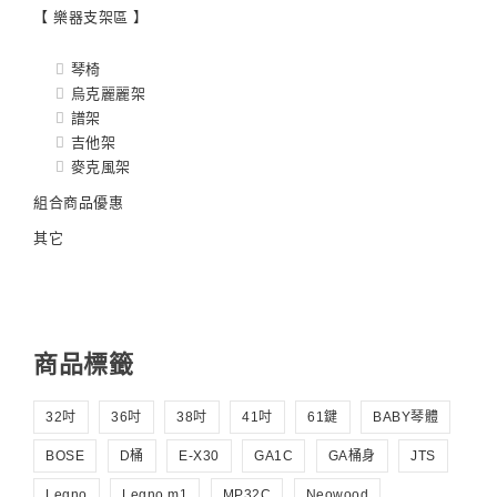
【 樂器支架區 】
琴椅
烏克麗麗架
譜架
吉他架
麥克風架
組合商品優惠
其它
商品標籤
32吋
36吋
38吋
41吋
61鍵
BABY琴體
BOSE
D桶
E-X30
GA1C
GA桶身
JTS
Legno
Legno m1
MP32C
Neowood