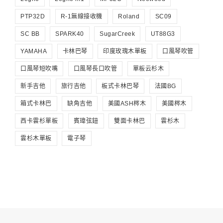
PTP32D
R-1無線接收機
Roland
SC09
SC BB
SPARK40
SugarCreek
UT88G3
YAMAHA
卡林巴琴
印度玫瑰木單板
口風琴吹管
口風琴短吹嘴
口風琴長口吹管
單板云杉木
新手吉他
旅行吉他
板式卡林巴琴
法國BG
箱式卡林巴
缺角吉他
美國ASH梣木
美國梣木
西卡雲杉單板
賓瑋弦鈕
雙面卡林巴
雲杉木
雲杉木單板
電子琴