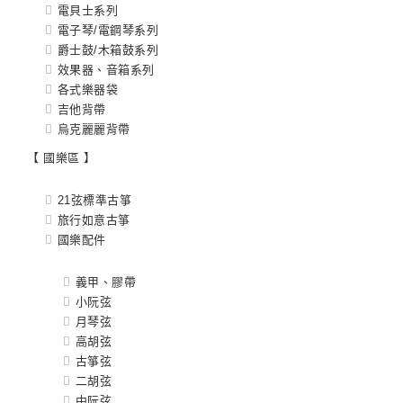
電貝士系列
電子琴/電鋼琴系列
爵士鼓/木箱鼓系列
效果器、音箱系列
各式樂器袋
吉他背帶
烏克麗麗背帶
【 國樂區 】
21弦標準古箏
旅行如意古箏
國樂配件
義甲、膠帶
小阮弦
月琴弦
高胡弦
古箏弦
二胡弦
中阮弦