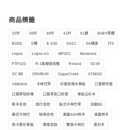
商品標籤
32吋
36吋
38吋
41吋
61鍵
BABY琴體
BOSE
D桶
E-X30
GA1C
GA桶身
JTS
Legno
Legno m1
MP32C
Neowood
PTP32D
R-1無線接收機
Roland
SC09
SC BB
SPARK40
SugarCreek
UT88G3
YAMAHA
卡林巴琴
印度玫瑰木單板
口風琴吹管
口風琴短吹嘴
口風琴長口吹管
單板云杉木
新手吉他
旅行吉他
板式卡林巴琴
法國BG
箱式卡林巴
缺角吉他
美國ASH梣木
美國梣木
西卡雲杉單板
賓瑋弦鈕
雙面卡林巴
雲杉木