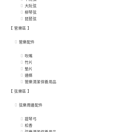
大阮弦
柳琴弦
琵琶弦
【 管樂區 】
管樂配件
吹嘴
竹片
墊片
通條
管樂清潔保養用品
【 弦樂區 】
弦樂周邊配件
提琴弓
松香
弦樂清潔保養用品