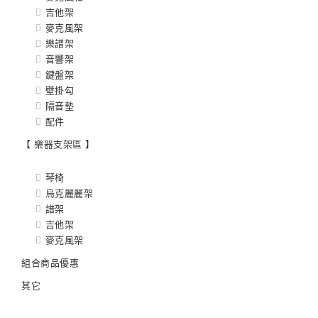
吉他架
麥克風架
樂譜架
音響架
鍵盤架
壁掛勾
隔音墊
配件
【 樂器支架區 】
琴椅
烏克麗麗架
譜架
吉他架
麥克風架
組合商品優惠
其它