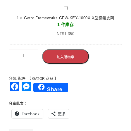
手
Gator
提
Frameworks
1
×
Gator Frameworks GFW-KEY-1000X X型鍵盤支架
袋
GFW-
1 件庫存
系
KEY-
統
NT$
1000X
1,350
包
X
適
型
用
鍵
加入購物車
於
盤
無
支
線
架
麥
分類:
配件
,
【 GATOR 商品 】
克
Facebook
Messenger
Share
風
系
統
分享此文：
Facebook
更多