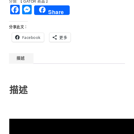
分類:
【 GATOR 商品 】
風
Facebook
Messenger
Share
箱
控
台
分享此文：
機
Facebook
更多
櫃
設
備
描述
箱
描述