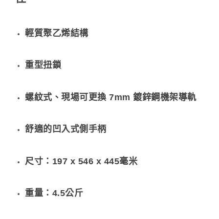
輕質聚乙烯結構
重型扭鎖
螺紋式、現場可更換 7mm 鍍鋅鋼機架導軌
舒適的凹入式側手柄
尺寸：197 x 546 x 445毫米
重量：4.5公斤