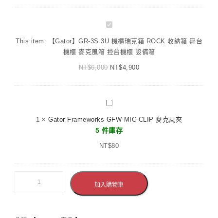
【Gator】
GR-
This item:
【Gator】GR-3S 3U 機櫃瑞克箱 ROCK 收納箱 舞台
3S
機櫃 麥克風箱 控台機櫃 設備箱
3U
NT$
6,000
機
NT$
4,900
櫃
瑞
克
Gator
箱
Frameworks
1
×
Gator Frameworks GFW-MIC-CLIP 麥克風夾
ROCK
GFW-
5 件庫存
收
MIC-
納
NT$
CLIP
80
箱
麥
舞
克
台
風
加入購物車
機
夾
櫃
麥
克