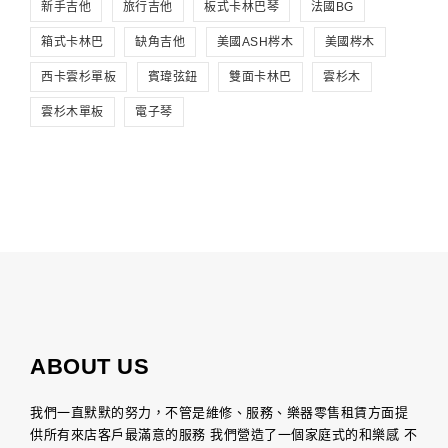
新手吉他
旅行吉他
板式卡林巴琴
法國BG
箱式卡林巴
缺角吉他
美國ASH梣木
美國梣木
西卡雲杉單板
賓瑋弦鈕
雙面卡林巴
雲杉木
雲杉木單板
電子琴
ABOUT US
我們一直默默的努力，不管是維修、服務、樂器零售租賃方面提
供所有來店客戶最滿意的服務 我們營造了一個家庭式的和樂感 不