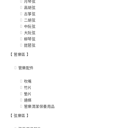
月琴弦
高胡弦
古箏弦
二胡弦
中阮弦
大阮弦
柳琴弦
琵琶弦
【 管樂區 】
管樂配件
吹嘴
竹片
墊片
通條
管樂清潔保養用品
【 弦樂區 】