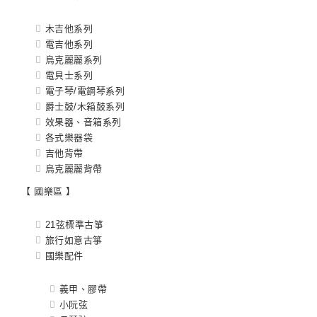
木吉他系列
電吉他系列
烏克麗麗系列
電貝士系列
電子琴/電鋼琴系列
爵士鼓/木箱鼓系列
效果器、音箱系列
各式樂器袋
吉他背帶
烏克麗麗背帶
【 國樂區 】
21弦標準古箏
旅行如意古箏
國樂配件
義甲、膠帶
小阮弦