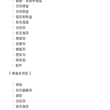
鍵盤、電鋼琴硬盒
吉他硬盒
吉他軟盒
電貝斯軟盒
麥克風箱
吉他架
麥克風架
樂譜架
音響架
鍵盤架
壁掛勾
隔音墊
配件
【 樂器支架區 】
琴椅
烏克麗麗架
譜架
吉他架
麥克風架