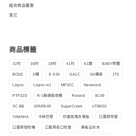
組合商品優惠
其它
商品標籤
32吋
36吋
38吋
41吋
61鍵
BABY琴體
BOSE
D桶
E-X30
GA1C
GA桶身
JTS
Legno
Legno m1
MP32C
Neowood
PTP32D
R-1無線接收機
Roland
SC09
SC BB
SPARK40
SugarCreek
UT88G3
YAMAHA
卡林巴琴
印度玫瑰木單板
口風琴吹管
口風琴短吹嘴
口風琴長口吹管
單板云杉木