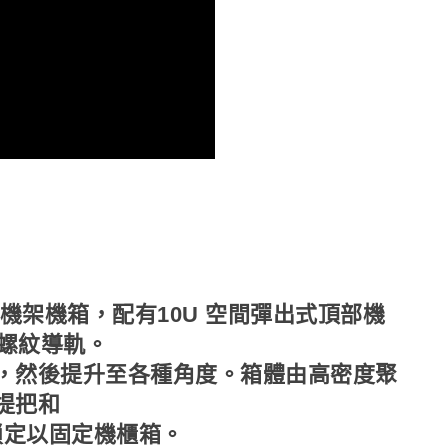
寸深的機架機箱，配有10U 空間彈出式頂部機
後螺紋導軌。
，然後提升至各種角度。箱體由高密度聚
提把和
可鎖定以固定機櫃箱。