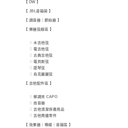
【 DW 】
【 JBL音箱袋 】
【 調音器｜節拍器 】
【 樂器弦線區 】
木吉他弦
電吉他弦
古典吉他弦
電貝斯弦
提琴弦
烏克麗麗弦
【 吉他配件區 】
移調夾 CAPO
拾音器
吉他清潔保養用品
吉他周邊零件
【 效果器｜導線｜音箱區 】