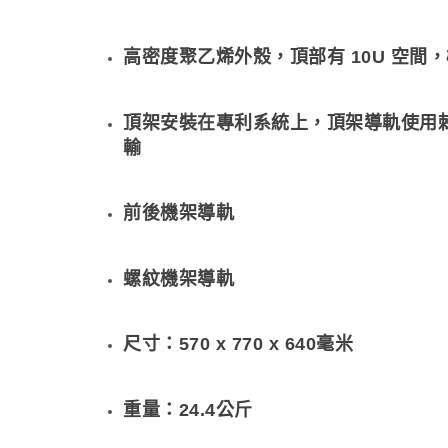
高密度聚乙烯外殼，頂部有 10U 空間，
頂架安裝在專利系統上，頂架導軌使用棘
輸
前後機架導軌
螺紋機架導軌
尺寸：570 x 770 x 640毫米
重量：24.4
公斤