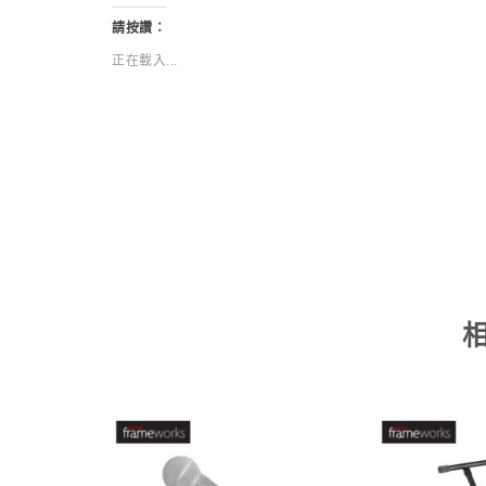
請按讚：
正在載入...