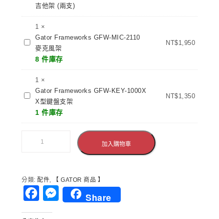
部/12U
Frameworks
吉他架 (兩支)
前
GFW-
置
GTR-
1
×
控
2000
Gator Frameworks GFW-MIC-2110
Gator
NT$
1,950
制
吉
麥克風架
Frameworks
台
他
8 件庫存
GFW-
機
架
MIC-
櫃
1
×
(兩
2110
瑞
Gator Frameworks GFW-KEY-1000X
支)
Gator
麥
NT$
1,350
克
X型鍵盤支架
Frameworks
克
箱
1 件庫存
GFW-
風
ROCK
KEY-
架
收
1000X
納
加入購物車
X
箱
型
舞
鍵
台
分類:
配件
,
【 GATOR 商品 】
盤
機
Facebook
Messenger
支
櫃
Share
架
控
台