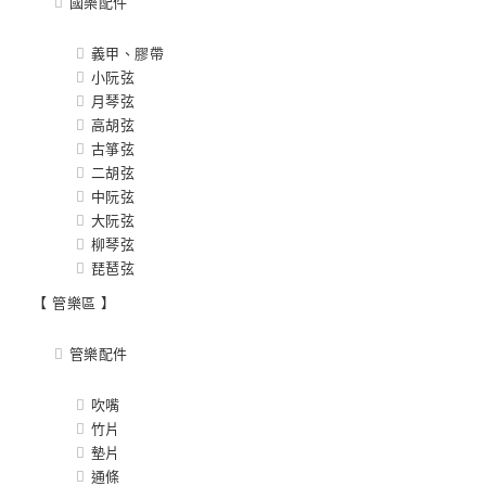
國樂配件
義甲、膠帶
小阮弦
月琴弦
高胡弦
古箏弦
二胡弦
中阮弦
大阮弦
柳琴弦
琵琶弦
【 管樂區 】
管樂配件
吹嘴
竹片
墊片
通條