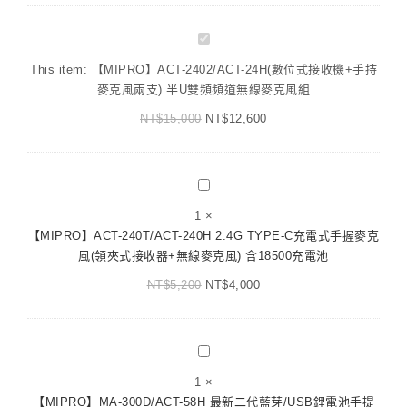
【MIPRO】
ACT-
This item:
【MIPRO】ACT-2402/ACT-24H(數位式接收機+手持
2402/ACT-
麥克風兩支) 半U雙頻頻道無線麥克風組
24H(數
NT$
15,000
位
NT$
12,600
式
接
收
【MIPRO】
機
ACT-
1
×
+手
240T/ACT-
【MIPRO】ACT-240T/ACT-240H 2.4G TYPE-C充電式手握麥克
持
240H
風(領夾式接收器+無線麥克風) 含18500充電池
麥
2.4G
克
NT$
5,200
TYPE-
NT$
4,000
風
C
兩
充
支)
電
【MIPRO】
半
式
MA-
U
1
×
手
300D/ACT-
雙
【MIPRO】MA-300D/ACT-58H 最新二代藍芽/USB鋰電池手提
握