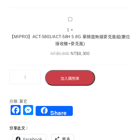
石
半
式
黑
U
麥
1CH
【MIPRO】
克
模
ACT-
風
1
×
組
5801/ACT-
+1
【MIPRO】ACT-5801/ACT-58H 5.8G 單頻道無線麥克風組(數位
化
58H
手
接收機+麥克風)
自
5.8G
握
動
NT$
9,800
單
NT$
8,300
麥
選
頻
克
訊
道
風)
無
無
加入購物車
線
線
麥
麥
克
克
風
分類:
其它
風
系
Facebook
Messenger
組
Share
統
(數
位
分享此文：
接
收
Facebook
更多