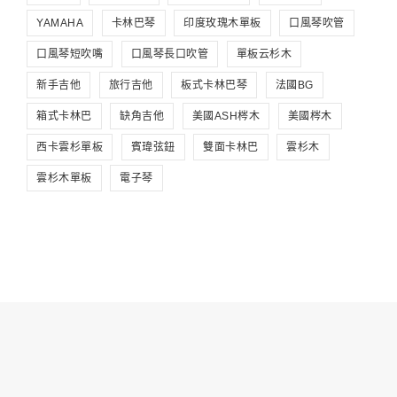
YAMAHA
卡林巴琴
印度玫瑰木單板
口風琴吹管
口風琴短吹嘴
口風琴長口吹管
單板云杉木
新手吉他
旅行吉他
板式卡林巴琴
法國BG
箱式卡林巴
缺角吉他
美國ASH梣木
美國梣木
西卡雲杉單板
賓瑋弦鈕
雙面卡林巴
雲杉木
雲杉木單板
電子琴