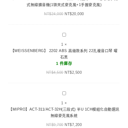
58H
頻
式無線擴音機(1領夾式麥克風+1手握麥克風)
麥
最
頻
克
NT$
24,000
新
NT$
20,000
道
風
二
無
(領
代
線
夾
藍
【WEISSENBERG】
麥
式
芽/USB
2202
克
接
1
×
鋰
ABS
風
收
【WEISSENBERG】 2202 ABS 高級款系列 22孔複音口琴 曜
電
高
組
器
石黑
池
級
+無
1 件庫存
手
款
線
提
NT$
4,500
系
NT$
2,500
麥
式
列
克
無
22
風)
線
孔
【MIPRO】
含
擴
複
ACT-
18500
音
1
×
音
311/ACT-
充
機
【MIPRO】ACT-311/ACT-32H(三段式) 半U 1CH模組化自動選訊
口
32H(三
電
(1
無線麥克風系統
琴
段
池
領
曜
NT$
9,700
式)
NT$
7,200
夾