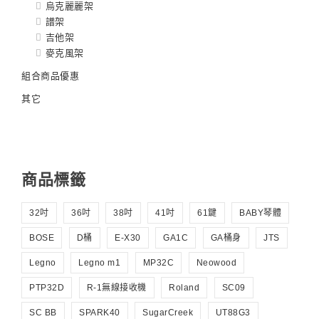
烏克麗麗架
譜架
吉他架
麥克風架
組合商品優惠
其它
商品標籤
32吋
36吋
38吋
41吋
61鍵
BABY琴體
BOSE
D桶
E-X30
GA1C
GA桶身
JTS
Legno
Legno m1
MP32C
Neowood
PTP32D
R-1無線接收機
Roland
SC09
SC BB
SPARK40
SugarCreek
UT88G3