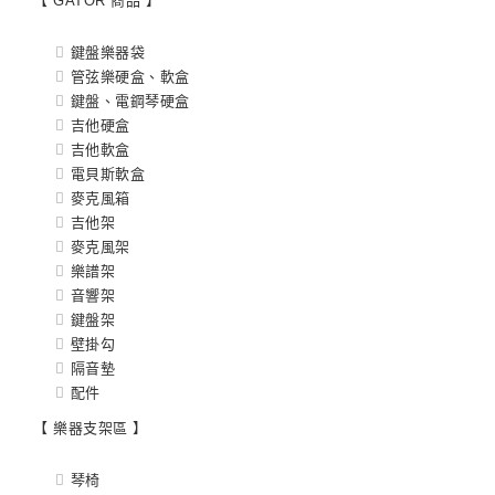
【 GATOR 商品 】
鍵盤樂器袋
管弦樂硬盒、軟盒
鍵盤、電鋼琴硬盒
吉他硬盒
吉他軟盒
電貝斯軟盒
麥克風箱
吉他架
麥克風架
樂譜架
音響架
鍵盤架
壁掛勾
隔音墊
配件
【 樂器支架區 】
琴椅