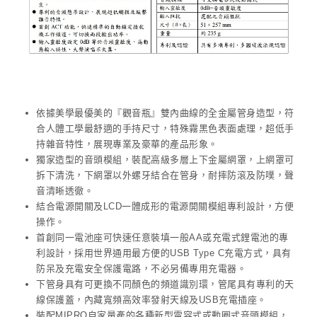
依據美學最優美的『觀音瓶』雙內曲線的全金屬管身造型，符
合人體工學最舒適的手持尺寸，特殊霧黑色表面處理，超低手
持雜音特性，展現專業及豪華的產品形象。
獨家造型的音頭模組，裝配高級多層上下金屬網罩，上網罩可
拆下清洗，下網罩以外螺牙結合在管身，耐摔防滾及防噗，聲
音清晰透徹。
結合電源開關及LCD一體成形的電源開關模組專利設計，方便
操作。
首創同一電池座可快速任意裝填一般AA或充電式鋰電池的專
利設計，採用世界通用最方便的USB Type C充電方式，具有
防呆及充電安全保護電路，不必另備專用充電器。
下管身具有可更換不同顏色的頻道識別環，管尾具有專利的天
線保護蓋，內藏寬頻高效率發射天線及USB充電插座。
裝配MIPRO自家量產的各種新型電容式或動圈式音頭模組，