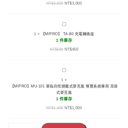
C
NT$
3,800
制
NT$
3,000
充
介
電
面
18500
USB
【MIPRO】
充
接
TA-
電
1
×
【MIPRO】 TA-80 充電轉換座
頭/
80
線
1 件庫存
RS232
充
接
NT$
580
電
NT$
450
頭
轉
換
座
【MIPRO】
MU-
1
×
101
【MIPRO】MU-101 單指向性頭戴式麥克風 導覽系統專用 耳掛
單
式麥克風
指
1 件庫存
向
NT$
1,400
性
NT$
1,000
頭
戴
式