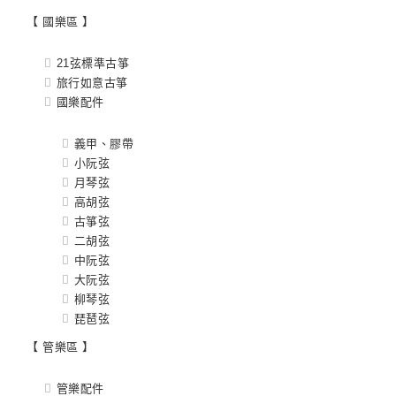
【 國樂區 】
21弦標準古箏
旅行如意古箏
國樂配件
義甲、膠帶
小阮弦
月琴弦
高胡弦
古箏弦
二胡弦
中阮弦
大阮弦
柳琴弦
琵琶弦
【 管樂區 】
管樂配件