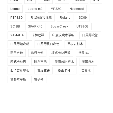
Legno
Legno m1
MP32C
Neowood
PTP32D
R-1無線接收機
Roland
SC09
SC BB
SPARK40
SugarCreek
UT88G3
YAMAHA
卡林巴琴
印度玫瑰木單板
口風琴吹管
口風琴短吹嘴
口風琴長口吹管
單板云杉木
新手吉他
旅行吉他
板式卡林巴琴
法國BG
箱式卡林巴
缺角吉他
美國ASH梣木
美國梣木
西卡雲杉單板
賓瑋弦鈕
雙面卡林巴
雲杉木
雲杉木單板
電子琴