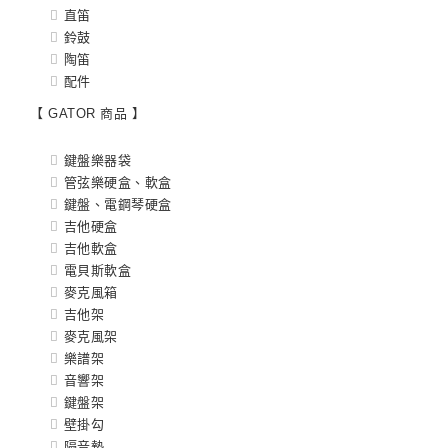
直笛
鈴鼓
陶笛
配件
【 GATOR 商品 】
鍵盤樂器袋
管弦樂硬盒、軟盒
鍵盤、電鋼琴硬盒
吉他硬盒
吉他軟盒
電貝斯軟盒
麥克風箱
吉他架
麥克風架
樂譜架
音響架
鍵盤架
壁掛勾
隔音墊