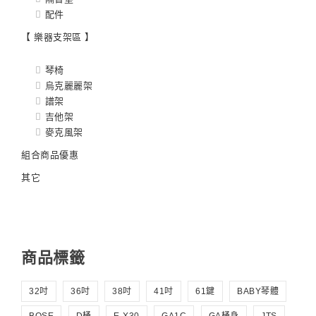
配件
【 樂器支架區 】
琴椅
烏克麗麗架
譜架
吉他架
麥克風架
組合商品優惠
其它
商品標籤
32吋
36吋
38吋
41吋
61鍵
BABY琴體
BOSE
D桶
E-X30
GA1C
GA桶身
JTS