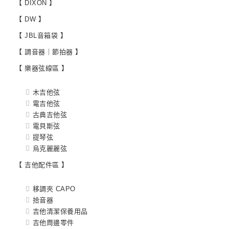
【 DIXON 】
【 DW 】
【 JBL音箱袋 】
【 調音器｜節拍器 】
【 樂器弦線區 】
木吉他弦
電吉他弦
古典吉他弦
電貝斯弦
提琴弦
烏克麗麗弦
【 吉他配件區 】
移調夾 CAPO
拾音器
吉他清潔保養用品
吉他周邊零件