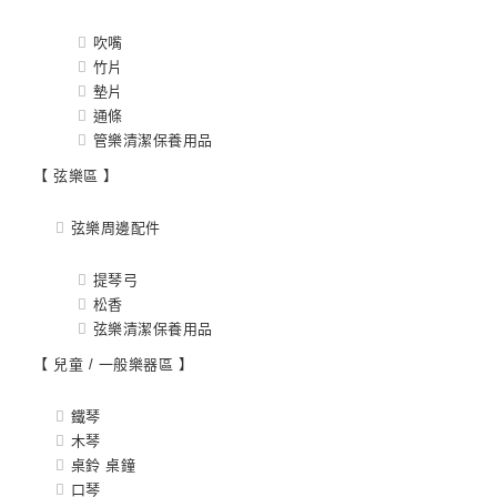
吹嘴
竹片
墊片
通條
管樂清潔保養用品
【 弦樂區 】
弦樂周邊配件
提琴弓
松香
弦樂清潔保養用品
【 兒童 / 一般樂器區 】
鐵琴
木琴
桌鈴 桌鐘
口琴