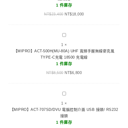
雙
1 件庫存
發
頻
射
NT$
23,400
道
NT$
18,000
器
迷
你
無
【MIPRO】
線
ACT-
1
×
喊
500H(MU-
【MIPRO】ACT-500H(MU-80A) UHF 寬頻手握無線麥克風
話
80A)
TYPE-C充電 18500 充電線
器
UHF
1 件庫存
(含
寬
麥
NT$
8,500
頻
NT$
6,800
克
手
風
握
兩
無
【MIPRO】
支)
線
ACT-
1
×
麥
707SD/DVU
【MIPRO】ACT-707SD/DVU 電腦控制介面 USB 接頭/ RS232
克
電
接頭
風
腦
1 件庫存
TYPE-
控