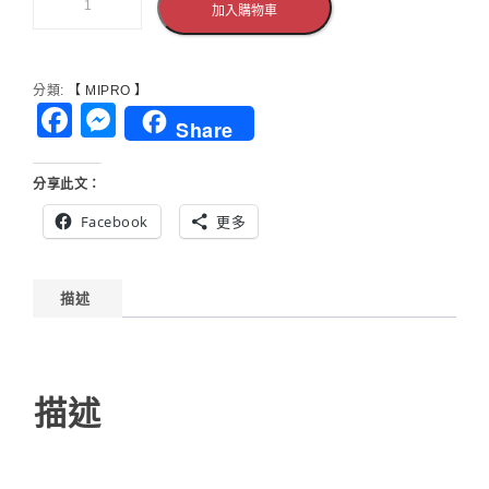
加入購物車
麥
克
風
分類:
【 MIPRO 】
導
Facebook
Messenger
覽
Share
系
統
分享此文：
專
用
Facebook
更多
耳
掛
式
描述
麥
克
風
描述