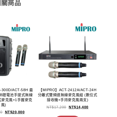
相關商品
300D/ACT-58H 最
【MIPRO】ACT-2412A/ACT-24H
SB鋰電池手提式無線
分離式雙頻道無線麥克風組 (數位式
式麥克風+1手握麥克
接收機+手持麥克風兩支)
風)
NT$
17,200
NT$
14,400
00
NT$
20,000