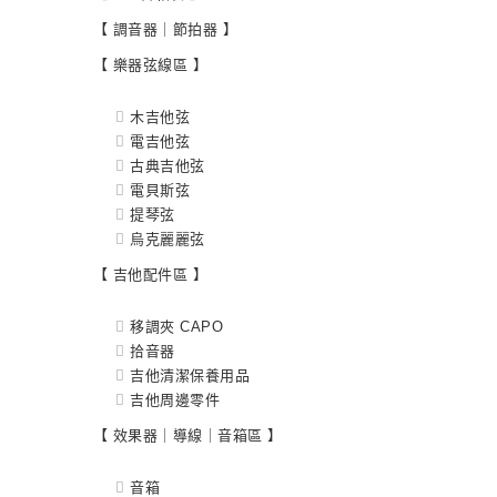
【 調音器｜節拍器 】
【 樂器弦線區 】
木吉他弦
電吉他弦
古典吉他弦
電貝斯弦
提琴弦
烏克麗麗弦
【 吉他配件區 】
移調夾 CAPO
拾音器
吉他清潔保養用品
吉他周邊零件
【 效果器｜導線｜音箱區 】
音箱