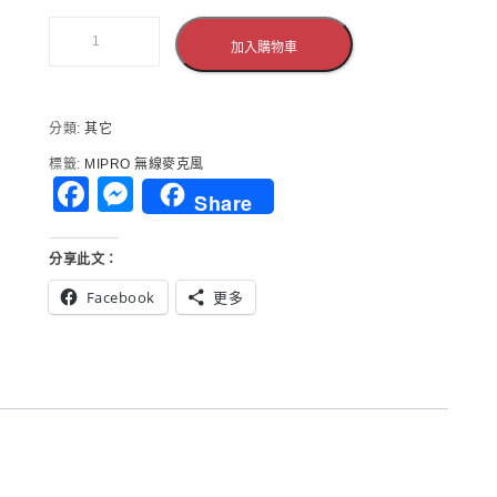
組
器
克
58H
(數
麥
風
最
加入購物車
位
克
兩
新
式
風
支)
二
接
含
代
收
TYPE-
分類:
其它
藍
機
C
芽/USB
標籤:
MIPRO 無線麥克風
+手
充
鋰
Facebook
Messenger
持
Share
電
電
麥
線
池
克
18500
手
分享此文：
風
充
提
四
電
Facebook
更多
式
支)
池
無
含
線
TYPE-
擴
C
音
充
機
電
(1
線
領
18500