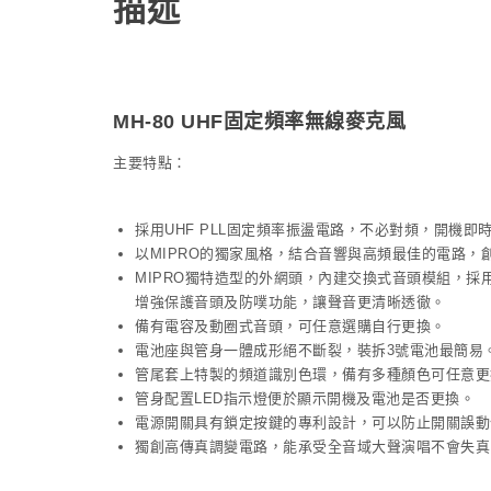
描述
MH-80 UHF固定頻率無線麥克風
主要特點：
採用UHF PLL固定頻率振盪電路，不必對頻，開機即
以MIPRO的獨家風格，結合音響與高頻最佳的電路，
MIPRO獨特造型的外網頭，內建交換式音頭模組，採
增強保護音頭及防噗功能，讓聲音更清晰透徹。
備有電容及動圈式音頭，可任意選購自行更換。
電池座與管身一體成形絕不斷裂，裝拆3號電池最簡易
管尾套上特製的頻道識別色環，備有多種顏色可任意更
管身配置LED指示燈便於顯示開機及電池是否更換。
電源開關具有鎖定按鍵的專利設計，可以防止開關誤動
獨創高傳真調變電路，能承受全音域大聲演唱不會失真