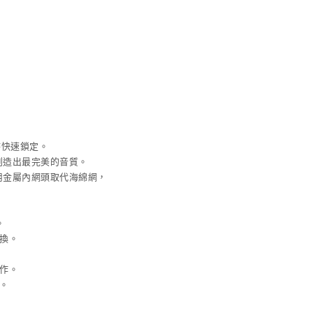
夾
充
式
電
麥
池
克
風
+1
手
握
麥
克
時快速鎖定。
風)
創造出最完美的音質。
用金屬內網頭取代海綿網，
。
換。
作。
。