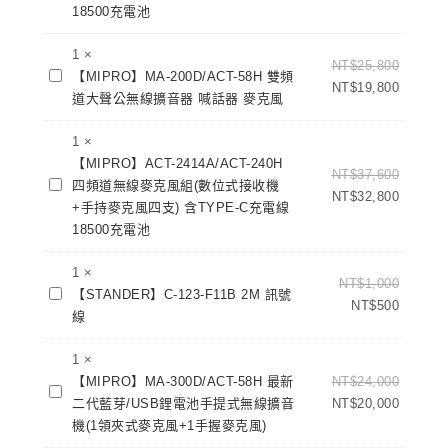
2402/ACT-
頻
18500充電池
240H
率
雙
1
×
無
NT$
25,800
【MIPRO】
頻
【MIPRO】MA-200D/ACT-58H 雙頻
線
NT$
19,800
MA-
道
道大聲公無線擴音器 喊話器 麥克風
麥
200D/ACT-
無
克
58H
1
×
線
風
雙
【MIPRO】ACT-2414A/ACT-240H
麥
手
NT$
37,600
【MIPRO】
頻
四頻道無線麥克風組(數位式接收機
克
握
NT$
32,800
ACT-
道
+手持麥克風四支) 含TYPE-C充電線
風
式
2414A/ACT-
大
18500充電池
組
(領
240H
聲
(數
夾
四
1
×
公
位
式)
NT$
1,000
【STANDER】
頻
【STANDER】C-123-F11B 2M 訊號
無
式
NT$
500
C-
道
線
線
接
123-
無
擴
收
F11B
1
×
線
音
機
2M
【MIPRO】MA-300D/ACT-58H 最新
NT$
24,000
麥
器
+手
【MIPRO】
訊
二代藍芽/USB鋰電池手提式無線擴音
NT$
20,000
克
喊
持
MA-
號
機(1領夾式麥克風+1手握麥克風)
風
話
麥
300D/ACT-
線