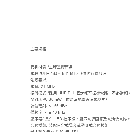
主要規格：
管身材質 /工程塑膠管身
頻段 /UHF 480 ~ 934 MHz（依照各國電波
法規要求）
頻寬/ 24 MHz
振盪模式 /採用 UHF PLL 固定頻率振盪電路，不必對
發射功率/ 30 mW（依照當地電波法規變更）
諧波輻射/ < -55 dBc
偏移度 /< ± 40 kHz
顯示器/ 具有 LED 指示燈，顯示電源開關及電池低電壓。
音頭模組/ 裝配固定式電容或動圈式音頭模組
最大輸入音壓 /140 dB SPL