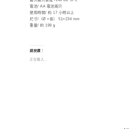
電池/ AA 電池兩只
使用時間/ 約 17 小時以上
尺寸/（Ø ×長） 51×234 mm
重量/ 約 199 g
請按讚：
正在載入...