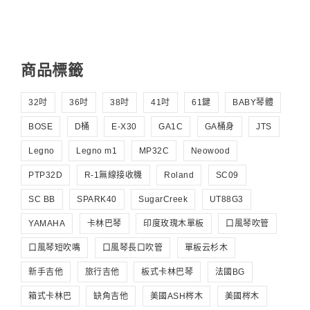
商品標籤
32吋
36吋
38吋
41吋
61鍵
BABY琴體
BOSE
D桶
E-X30
GA1C
GA桶身
JTS
Legno
Legno m1
MP32C
Neowood
PTP32D
R-1無線接收機
Roland
SC09
SC BB
SPARK40
SugarCreek
UT88G3
YAMAHA
卡林巴琴
印度玫瑰木單板
口風琴吹管
口風琴短吹嘴
口風琴長口吹管
單板云杉木
新手吉他
旅行吉他
板式卡林巴琴
法國BG
箱式卡林巴
缺角吉他
美國ASH梣木
美國梣木