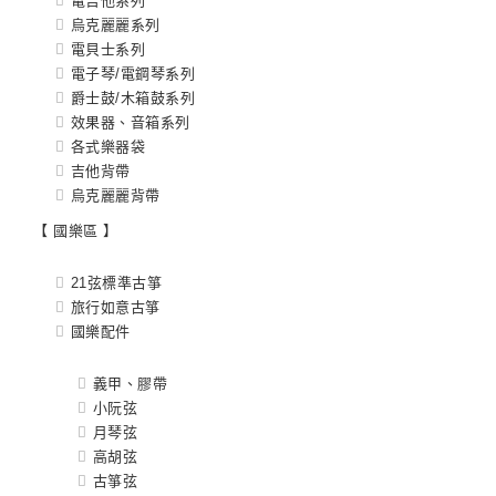
電吉他系列
烏克麗麗系列
電貝士系列
電子琴/電鋼琴系列
爵士鼓/木箱鼓系列
效果器、音箱系列
各式樂器袋
吉他背帶
烏克麗麗背帶
【 國樂區 】
21弦標準古箏
旅行如意古箏
國樂配件
義甲、膠帶
小阮弦
月琴弦
高胡弦
古箏弦