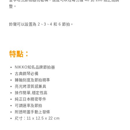
整。
鈴聲可以設置為 2、3、4 和 6 節拍。
特點：
NIKKO知名品牌節拍器
古典鋼琴必備
轉軸刻度及節拍精準
亮光烤漆質感兼具
操作簡單,穩定性高
純正日本精密零件
可調速率及節拍
附透明蓋手動上發條
尺寸：11 x 12.5 x 22 cm