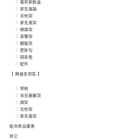
電貝斯軟盒
麥克風箱
吉他架
麥克風架
樂譜架
音響架
鍵盤架
壁掛勾
隔音墊
配件
【 樂器支架區 】
琴椅
烏克麗麗架
譜架
吉他架
麥克風架
組合商品優惠
其它