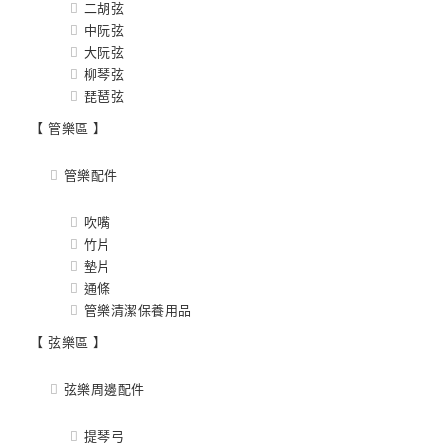
二胡弦
中阮弦
大阮弦
柳琴弦
琵琶弦
【 管樂區 】
管樂配件
吹嘴
竹片
墊片
通條
管樂清潔保養用品
【 弦樂區 】
弦樂周邊配件
提琴弓