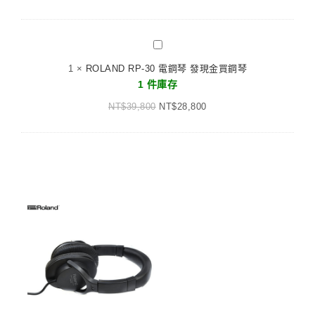
體
色
聲
監
ROLAND
聽
RP-
1
×
ROLAND RP-30 電鋼琴 發現金買鋼琴
耳
30
1 件庫存
機
電
NT$
39,800
鋼
NT$
28,800
琴
發
現
金
買
鋼
琴