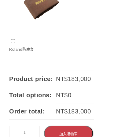
Roland防塵套
(
+
NT$
900
)
Roland防塵套
Product price:
NT$
183,000
Total options:
NT$
0
Order total:
NT$
183,000
加入購物車