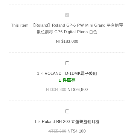
【Roland】
Roland
This item:
【Roland】Roland GP-6 PW Mini Grand 平台鋼琴
GP-
數位鋼琴 GP6 Digital Piano 白色
6
NT$
183,000
PW
Mini
Grand
平
ROLAND
台
TD-
1
×
ROLAND TD-1DMK電子鼓組
鋼
1DMK
1 件庫存
琴
電
數
NT$
34,800
子
NT$
26,800
位
鼓
鋼
組
琴
Roland
GP6
RH-
Digital
1
×
Roland RH-200 立體聲監聽耳機
200
Piano
NT$
5,600
立
NT$
4,100
白