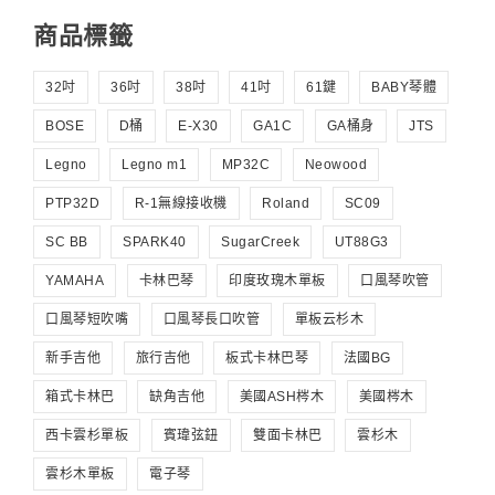
商品標籤
32吋
36吋
38吋
41吋
61鍵
BABY琴體
BOSE
D桶
E-X30
GA1C
GA桶身
JTS
Legno
Legno m1
MP32C
Neowood
PTP32D
R-1無線接收機
Roland
SC09
SC BB
SPARK40
SugarCreek
UT88G3
YAMAHA
卡林巴琴
印度玫瑰木單板
口風琴吹管
口風琴短吹嘴
口風琴長口吹管
單板云杉木
新手吉他
旅行吉他
板式卡林巴琴
法國BG
箱式卡林巴
缺角吉他
美國ASH梣木
美國梣木
西卡雲杉單板
賓瑋弦鈕
雙面卡林巴
雲杉木
雲杉木單板
電子琴