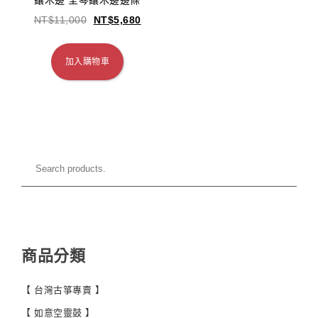
鑲木邊 全琴鑲木邊邊條
NT$
11,000
NT$
5,680
加入購物車
商品分類
【 台灣古箏專賣 】
【 如意空靈鼓 】