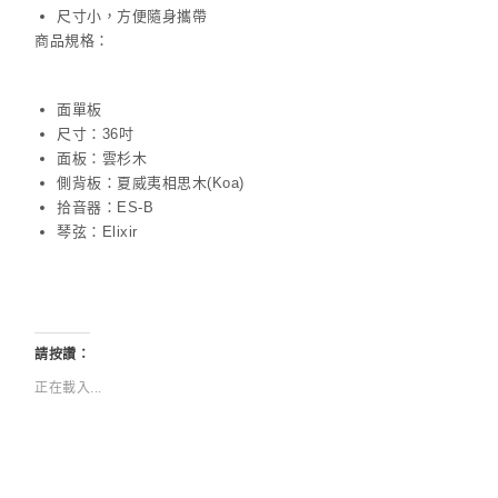
尺寸小，方便隨身攜帶
商品規格：
面單板
尺寸：36吋
面板：雲杉木
側背板：夏威夷相思木(Koa)
拾音器：ES-B
琴弦：Elixir
請按讚：
正在載入...