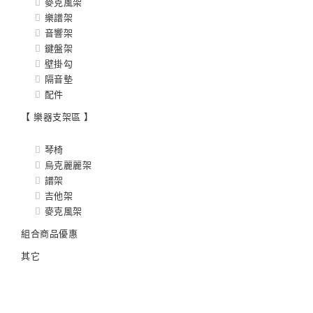
麥克風架
樂譜架
音響架
鍵盤架
壁掛勾
隔音墊
配件
【 樂器支架區 】
琴椅
烏克麗麗架
譜架
吉他架
麥克風架
組合商品優惠
其它