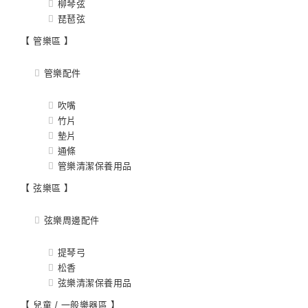
柳琴弦
琵琶弦
【 管樂區 】
管樂配件
吹嘴
竹片
墊片
通條
管樂清潔保養用品
【 弦樂區 】
弦樂周邊配件
提琴弓
松香
弦樂清潔保養用品
【 兒童 / 一般樂器區 】