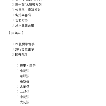
爵士鼓/木箱鼓系列
效果器、音箱系列
各式樂器袋
吉他背帶
烏克麗麗背帶
【 國樂區 】
21弦標準古箏
旅行如意古箏
國樂配件
義甲、膠帶
小阮弦
月琴弦
高胡弦
古箏弦
二胡弦
中阮弦
大阮弦