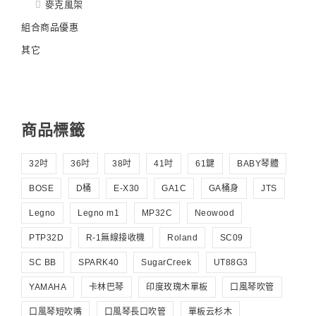
麥克風架
組合商品優惠
其它
商品標籤
32吋
36吋
38吋
41吋
61鍵
BABY琴體
BOSE
D桶
E-X30
GA1C
GA桶身
JTS
Legno
Legno m1
MP32C
Neowood
PTP32D
R-1無線接收機
Roland
SC09
SC BB
SPARK40
SugarCreek
UT88G3
YAMAHA
卡林巴琴
印度玫瑰木單板
口風琴吹管
口風琴短吹嘴
口風琴長口吹管
單板云杉木