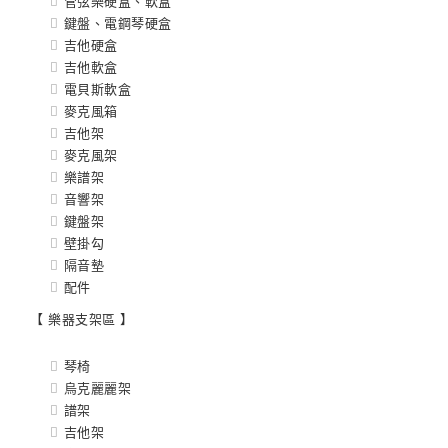
管弦樂硬盒、軟盒
鍵盤、電鋼琴硬盒
吉他硬盒
吉他軟盒
電貝斯軟盒
麥克風箱
吉他架
麥克風架
樂譜架
音響架
鍵盤架
壁掛勾
隔音墊
配件
【 樂器支架區 】
琴椅
烏克麗麗架
譜架
吉他架