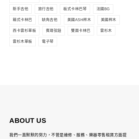
新手吉他
旅行吉他
板式卡林巴琴
法國BG
箱式卡林巴
缺角吉他
美國ASH梣木
美國梣木
西卡雲杉單板
賓瑋弦鈕
雙面卡林巴
雲杉木
雲杉木單板
電子琴
ABOUT US
我們一直默默的努力，不管是維修、服務、樂器零售租賃方面提