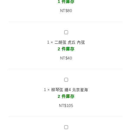
1 件庫存
箏
1
台
NT$
弦
80
灣
敦
古
煌
箏
二
標
胡
準
1
×
二胡弦 虎丘 內弦
弦
版
2 件庫存
虎
NT$
丘
40
內
弦
柳
琴
1
×
柳琴弦 纏4 北京星海
弦
2 件庫存
纏
NT$
4
105
北
京
星
琵
海