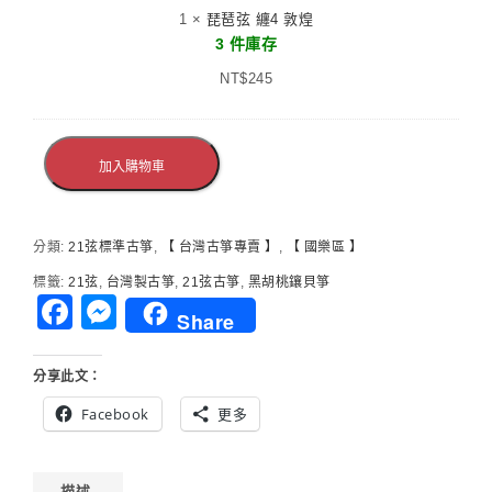
琶
1
×
琵琶弦 纏4 敦煌
弦
3 件庫存
纏
NT$
4
245
敦
煌
加入購物車
分類:
21弦標準古箏
,
【 台灣古箏專賣 】
,
【 國樂區 】
標籤:
21弦
,
台灣製古箏
,
21弦古箏
,
黑胡桃鑲貝箏
Facebook
Messenger
Share
分享此文：
Facebook
更多
描述