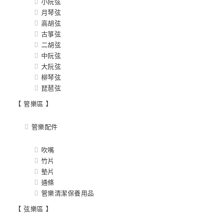
小阮弦
月琴弦
高胡弦
古箏弦
二胡弦
中阮弦
大阮弦
柳琴弦
琵琶弦
【 管樂區 】
管樂配件
吹嘴
竹片
墊片
通條
管樂清潔保養用品
【 弦樂區 】