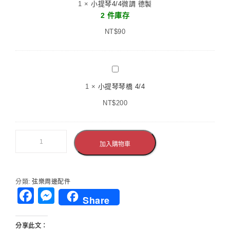
1
×
小提琴4/4微調 德製
琴
2 件庫存
4/4
NT$
微
90
調
德
製
小
提
1
×
小提琴琴橋 4/4
琴
NT$
琴
200
橋
4/4
加入購物車
分類:
弦樂周邊配件
Facebook
Messenger
Share
分享此文：