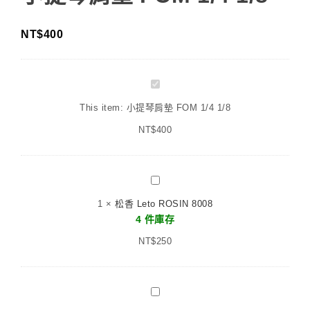
NT$
400
小
提
This item:
小提琴肩墊 FOM 1/4 1/8
琴
NT$
肩
400
墊
FOM
1/4
松
1/8
香
1
×
松香 Leto ROSIN 8008
Leto
4 件庫存
ROSIN
NT$
8008
250
小
提