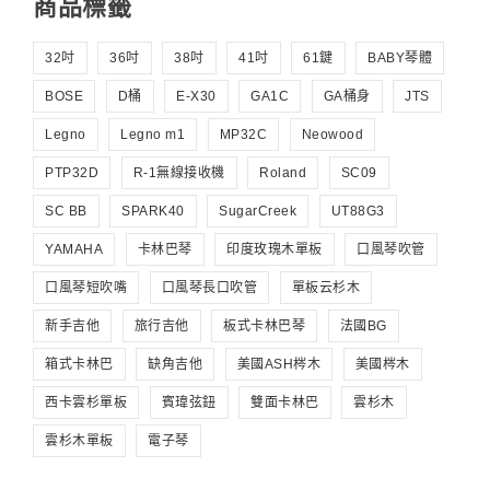
商品標籤
32吋
36吋
38吋
41吋
61鍵
BABY琴體
BOSE
D桶
E-X30
GA1C
GA桶身
JTS
Legno
Legno m1
MP32C
Neowood
PTP32D
R-1無線接收機
Roland
SC09
SC BB
SPARK40
SugarCreek
UT88G3
YAMAHA
卡林巴琴
印度玫瑰木單板
口風琴吹管
口風琴短吹嘴
口風琴長口吹管
單板云杉木
新手吉他
旅行吉他
板式卡林巴琴
法國BG
箱式卡林巴
缺角吉他
美國ASH梣木
美國梣木
西卡雲杉單板
賓瑋弦鈕
雙面卡林巴
雲杉木
雲杉木單板
電子琴