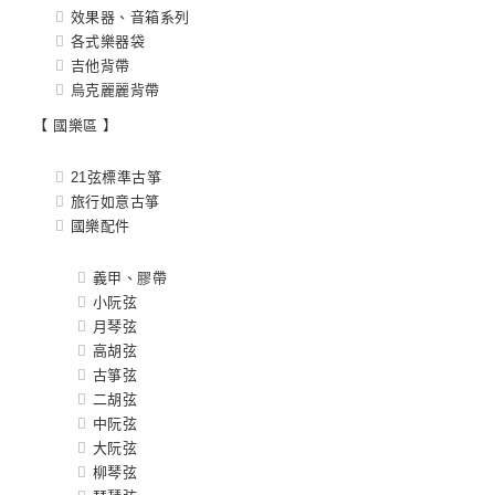
效果器、音箱系列
各式樂器袋
吉他背帶
烏克麗麗背帶
【 國樂區 】
21弦標準古箏
旅行如意古箏
國樂配件
義甲、膠帶
小阮弦
月琴弦
高胡弦
古箏弦
二胡弦
中阮弦
大阮弦
柳琴弦