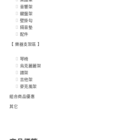
音響架
鍵盤架
壁掛勾
隔音墊
配件
【 樂器支架區 】
琴椅
烏克麗麗架
譜架
吉他架
麥克風架
組合商品優惠
其它