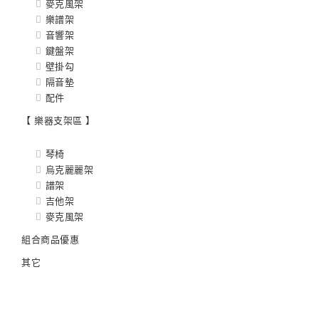
麥克風架
樂譜架
音響架
鍵盤架
壁掛勾
隔音墊
配件
【 樂器支架區 】
琴椅
烏克麗麗架
譜架
吉他架
麥克風架
組合商品優惠
其它