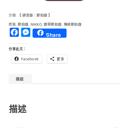
調
吉
他/
分類:
【 調音器｜節拍器 】
小
標籤:
節拍器
,
NIKKO
,
鋼琴節拍器
,
傳統節拍器
提
Facebook
Messenger
琴/
Share
二
胡/
分享此文：
烏
克
Facebook
更多
麗
麗
描述
描述