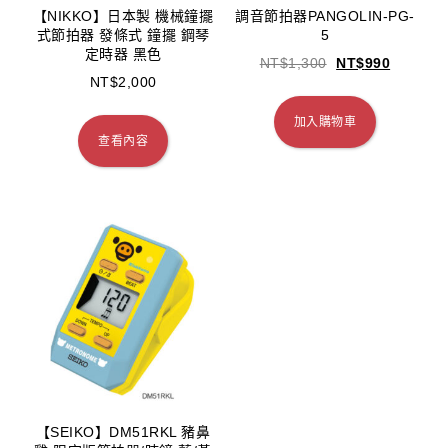
【NIKKO】日本製 機械鐘擺
調音節拍器PANGOLIN-PG-
式節拍器 發條式 鐘擺 鋼琴
5
定時器 黑色
NT$
1,300
NT$
990
NT$
2,000
加入購物車
查看內容
【SEIKO】DM51RKL 豬鼻