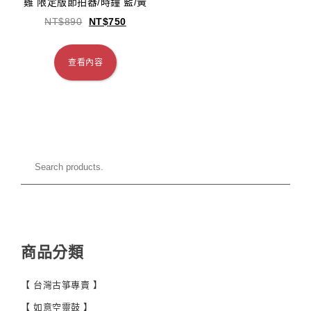
雞 限定版節拍器/時鐘 藍/黃
NT$
890
NT$
750
查看內容
商品分類
【 台灣古箏專賣 】
【 如意空靈鼓 】