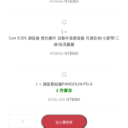
NT$
450
mini
NT$
350
鐘
17
粉/
白
Cort
E205
1
×
調
Cort E205 調音器 燈光顯示 自動半音調音器 可調吉他/小提琴/二
音
胡/烏克麗麗
器
NT$
650
燈
NT$
500
光
顯
示
調
自
音
1
×
調音節拍器PANGOLIN-PG-5
動
節
3 件庫存
半
拍
音
NT$
1,300
器
NT$
990
調
PANGOLIN-
音
PG-
器
5
加入購物車
可