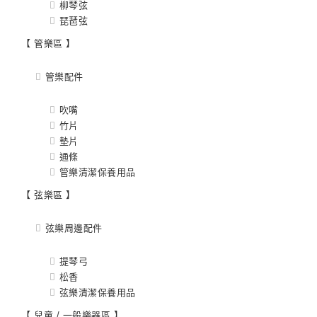
柳琴弦
琵琶弦
【 管樂區 】
管樂配件
吹嘴
竹片
墊片
通條
管樂清潔保養用品
【 弦樂區 】
弦樂周邊配件
提琴弓
松香
弦樂清潔保養用品
【 兒童 / 一般樂器區 】