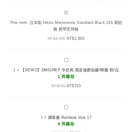
日
本
This item:
日本製 Nikko Metronome Standard Black 226 節拍
製
器 鋼琴定時器
Nikko
NT$
3,990
Metronome
NT$
2,000
Standard
Black
226
【SEIKO】
節
DM51RKP
1
×
【SEIKO】DM51RKP 牛奶熊 限定版節拍器/時鐘 粉/白
拍
牛
1 件庫存
器
奶
鋼
NT$
890
熊
NT$
750
琴
限
定
定
時
版
調
器
節
音
1
×
調音器 Rainbow mini 17
拍
器
9 件庫存
器/
Rainbow
時