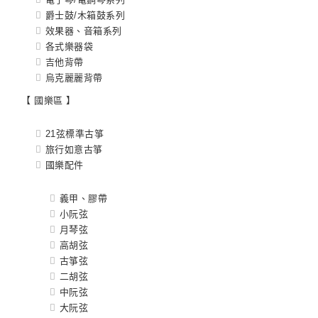
爵士鼓/木箱鼓系列
效果器、音箱系列
各式樂器袋
吉他背帶
烏克麗麗背帶
【 國樂區 】
21弦標準古箏
旅行如意古箏
國樂配件
義甲、膠帶
小阮弦
月琴弦
高胡弦
古箏弦
二胡弦
中阮弦
大阮弦