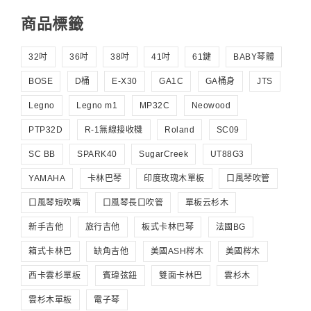
商品標籤
32吋
36吋
38吋
41吋
61鍵
BABY琴體
BOSE
D桶
E-X30
GA1C
GA桶身
JTS
Legno
Legno m1
MP32C
Neowood
PTP32D
R-1無線接收機
Roland
SC09
SC BB
SPARK40
SugarCreek
UT88G3
YAMAHA
卡林巴琴
印度玫瑰木單板
口風琴吹管
口風琴短吹嘴
口風琴長口吹管
單板云杉木
新手吉他
旅行吉他
板式卡林巴琴
法國BG
箱式卡林巴
缺角吉他
美國ASH梣木
美國梣木
西卡雲杉單板
賓瑋弦鈕
雙面卡林巴
雲杉木
雲杉木單板
電子琴