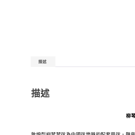
描述
描述
柳琴
敦煌型柳琴琴弦為中國弦樂器的配套用弦，聲