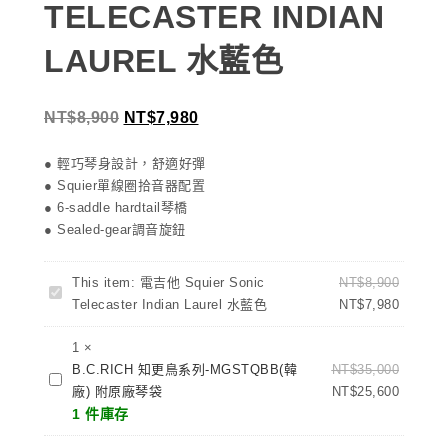
TELECASTER INDIAN
LAUREL 水藍色
NT$
8,900
NT$
7,980
● 輕巧琴身設計，舒適好彈
● Squier單線圈拾音器配置
● 6-saddle hardtail琴橋
● Sealed-gear調音旋鈕
This item:
電吉他 Squier Sonic
NT$
8,900
電
Telecaster Indian Laurel 水藍色
NT$
7,980
吉
他
1
×
Squier
B.C.RICH 知更鳥系列-MGSTQBB(韓
NT$
35,000
B.C.RICH
Sonic
廠) 附原廠琴袋
NT$
25,600
知
Telecaster
1 件庫存
更
Indian
鳥
Laurel