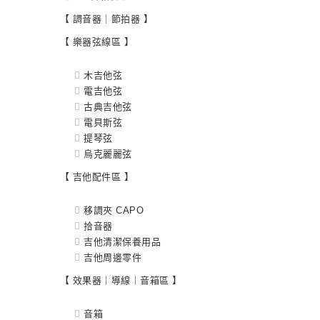
【 調音器｜節拍器 】
【 樂器弦線區 】
木吉他弦
電吉他弦
古典吉他弦
電貝斯弦
提琴弦
烏克麗麗弦
【 吉他配件區 】
移調夾 CAPO
拾音器
吉他清潔保養用品
吉他周邊零件
【 效果器｜導線｜音箱區 】
音箱