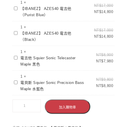
1
×
系
NT$
17,000
水
【IBANEZ】
【IBANEZ】 AZES40 電吉他
列-
NT$
14,800
藍
AZES40
（Purist Blue）
MGSTQBB(韓
色
電
廠)
吉
1
×
NT$
17,000
附
【IBANEZ】
他
【IBANEZ】 AZES40 電吉他
NT$
14,800
原
AZES40
（Purist
（Black）
廠
電
Blue）
琴
吉
1
×
NT$
8,900
袋
電
他
電吉他 Squier Sonic Telecaster
NT$
7,980
吉
（Black）
Maple 黑色
他
Squier
1
×
NT$
9,800
電
Sonic
電貝斯 Squier Sonic Precision Bass
NT$
8,800
貝
Telecaster
Maple 水藍色
斯
Maple
Squier
黑
Sonic
色
加入購物車
Precision
Bass
Maple