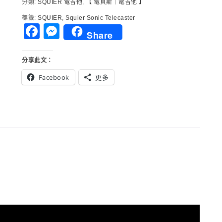
分類:
SQUIER 電吉他
,
【 電貝斯｜電吉他 】
水
標籤:
SQUIER
,
Squier Sonic Telecaster
藍
Facebook
Messenger
色
Share
分享此文：
Facebook
更多