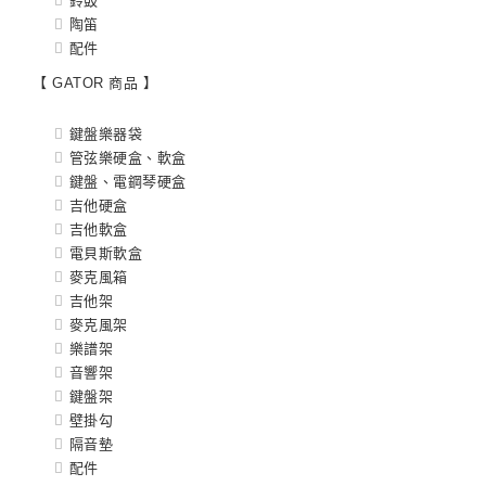
鈴鼓
陶笛
配件
【 GATOR 商品 】
鍵盤樂器袋
管弦樂硬盒、軟盒
鍵盤、電鋼琴硬盒
吉他硬盒
吉他軟盒
電貝斯軟盒
麥克風箱
吉他架
麥克風架
樂譜架
音響架
鍵盤架
壁掛勾
隔音墊
配件