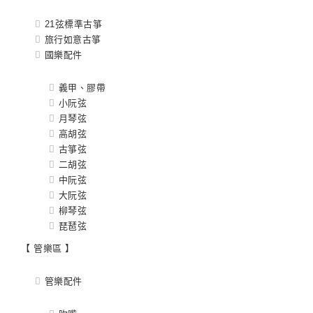
21弦標準古箏
旅行如意古箏
國樂配件
義甲、膠帶
小阮弦
月琴弦
高胡弦
古箏弦
二胡弦
中阮弦
大阮弦
柳琴弦
琵琶弦
【 管樂區 】
管樂配件