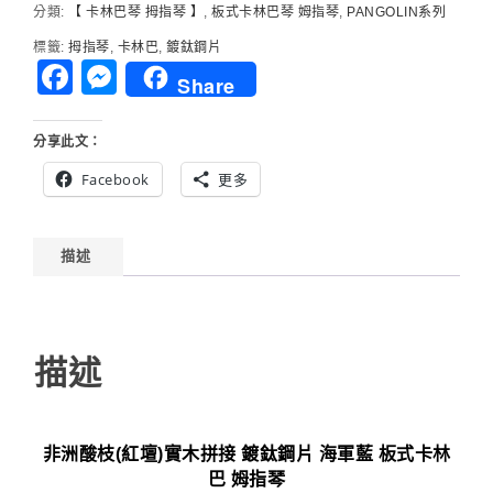
分類:
【 卡林巴琴 拇指琴 】
,
板式卡林巴琴 姆指琴
,
PANGOLIN系列
標籤:
拇指琴
,
卡林巴
,
鍍鈦鋼片
Facebook
Messenger
Share
分享此文：
Facebook
更多
描述
描述
非洲酸枝(紅壇)實木拼接 鍍鈦鋼片 海軍藍 板式卡林
巴 姆指琴