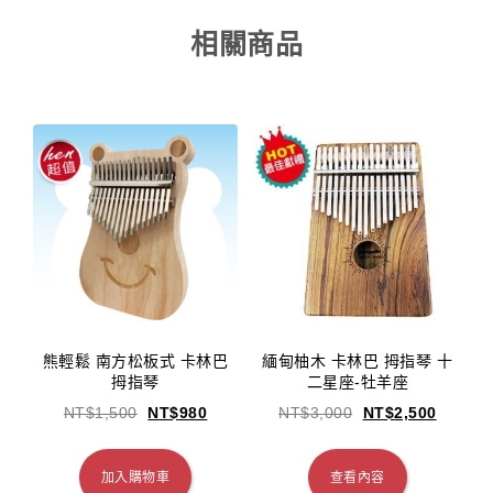
相關商品
熊輕鬆 南方松板式 卡林巴
緬甸柚木 卡林巴 拇指琴 十
拇指琴
二星座-牡羊座
NT$
1,500
NT$
980
NT$
3,000
NT$
2,500
加入購物車
查看內容