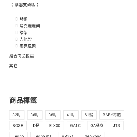
【 樂器支架區 】
琴椅
烏克麗麗架
譜架
吉他架
麥克風架
組合商品優惠
其它
商品標籤
32吋
36吋
38吋
41吋
61鍵
BABY琴體
BOSE
D桶
E-X30
GA1C
GA桶身
JTS
Legno
Legno m1
MP32C
Neowood