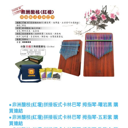
●非洲酸枝(紅壇)拼接板式卡林巴琴 拇指琴-曜岩黑 購
買連結
●非洲酸枝(紅壇)拼接板式卡林巴琴 拇指琴-五彩紫 購
買連結