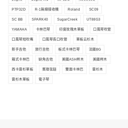
PTP32D
R-1無線接收機
Roland
SC09
SC BB
SPARK40
SugarCreek
UT88G3
YAMAHA
卡林巴琴
印度玫瑰木單板
口風琴吹管
口風琴短吹嘴
口風琴長口吹管
單板云杉木
新手吉他
旅行吉他
板式卡林巴琴
法國BG
箱式卡林巴
缺角吉他
美國ASH梣木
美國梣木
西卡雲杉單板
賓瑋弦鈕
雙面卡林巴
雲杉木
雲杉木單板
電子琴