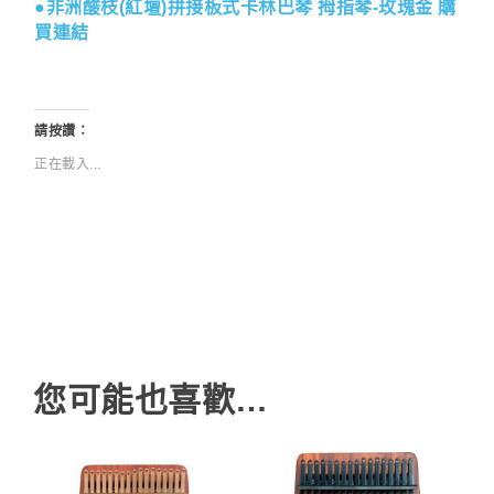
●非洲酸枝(紅壇)拼接板式卡林巴琴 拇指琴-玫瑰金 購
買連結
請按讚：
正在載入...
您可能也喜歡…