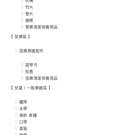
吹嘴
竹片
墊片
通條
管樂清潔保養用品
【 弦樂區 】
弦樂周邊配件
提琴弓
松香
弦樂清潔保養用品
【 兒童 / 一般樂器區 】
鐵琴
木琴
桌鈴 桌鐘
口琴
直笛