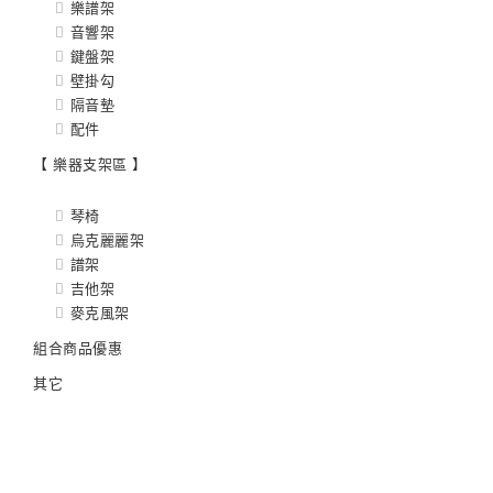
樂譜架
音響架
鍵盤架
壁掛勾
隔音墊
配件
【 樂器支架區 】
琴椅
烏克麗麗架
譜架
吉他架
麥克風架
組合商品優惠
其它