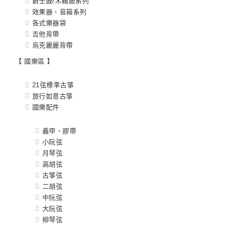
爵士鼓/木箱鼓系列
效果器、音箱系列
各式樂器袋
吉他背帶
烏克麗麗背帶
【 國樂區 】
21弦標準古箏
旅行如意古箏
國樂配件
義甲、膠帶
小阮弦
月琴弦
高胡弦
古箏弦
二胡弦
中阮弦
大阮弦
柳琴弦