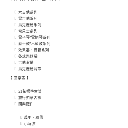
木吉他系列
電吉他系列
烏克麗麗系列
電貝士系列
電子琴/電鋼琴系列
爵士鼓/木箱鼓系列
效果器、音箱系列
各式樂器袋
吉他背帶
烏克麗麗背帶
【 國樂區 】
21弦標準古箏
旅行如意古箏
國樂配件
義甲、膠帶
小阮弦