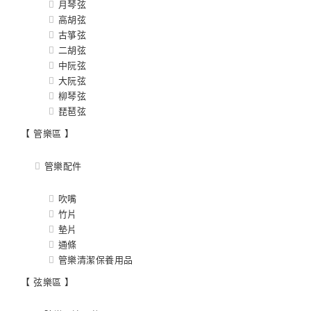
月琴弦
高胡弦
古箏弦
二胡弦
中阮弦
大阮弦
柳琴弦
琵琶弦
【 管樂區 】
管樂配件
吹嘴
竹片
墊片
通條
管樂清潔保養用品
【 弦樂區 】