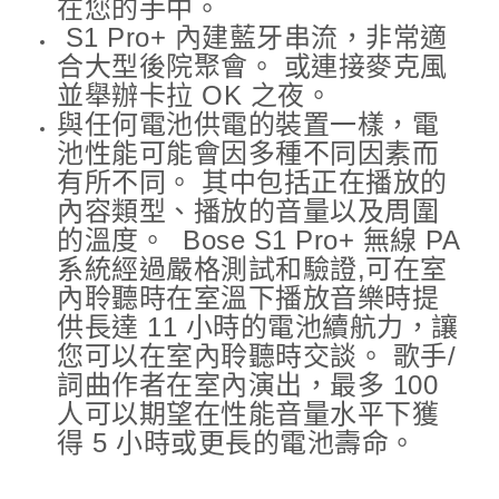
在您的手中。
S1 Pro+ 內建藍牙串流，非常適
合大型後院聚會。 或連接麥克風
並舉辦卡拉 OK 之夜。
與任何電池供電的裝置一樣，電
池性能可能會因多種不同因素而
有所不同。 其中包括正在播放的
內容類型、播放的音量以及周圍
的溫度。 ​ Bose S1 Pro+ 無線 PA
系統經過嚴格測試和驗證,可在室
內聆聽時在室溫下播放音樂時提
供長達 11 小時的電池續航力，讓
您可以在室內聆聽時交談。 歌手/
詞曲作者在室內演出，最多 100
人可以期望在性能音量水平下獲
得 5 小時或更長的電池壽命。