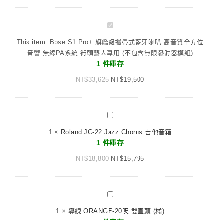
Bose
S1
This item:
Bose S1 Pro+ 旗艦級攜帶式藍牙喇叭 高音質全方位
Pro+
音響 無線PA系統 街頭藝人專用 (不包含無限發射器模組)
旗
1 件庫存
艦
NT$
33,625
級
NT$
19,500
攜
帶
式
Roland
藍
JC-
1
×
Roland JC-22 Jazz Chorus 吉他音箱
牙
22
1 件庫存
喇
Jazz
叭
NT$
18,800
Chorus
NT$
15,795
高
吉
音
他
質
音
導
全
箱
線
方
1
×
導線 ORANGE-20呎 雙直頭 (橘)
ORANGE-
位