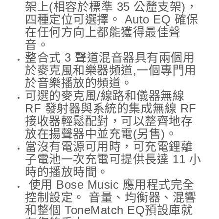
架上(相容於標準 35 公釐支架)，
四種定位可選擇。 Auto EQ 確保
在任何方向上都能獲得最佳聲
音。
整合式 3 聲道混音器具有兩個用
於麥克風和樂器頻道,一個專門用
於音樂播放的頻道。
可選的麥克風/線路和儀器無線
RF 發射器與系統的集成無線 RF
接收器輕鬆配對，可以整齊地存
放在揚聲器中並充電(另售)。
當沒有電源可用時，可充電鋰離
子電池一次充電可提供長達 11 小
時的播放時間。
使用 Bose Music 應用程式完全
控制設定。 音量、均衡器、混響
和整個 ToneMatch EQ預設庫就