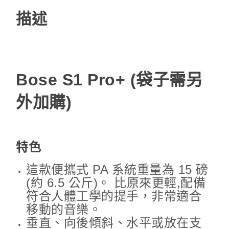
器
描述
模
組)
Bose S1 Pro+ (袋子需另
外加購)
特色
這款便攜式 PA 系統重量為 15 磅
(約 6.5 公斤)。 比原來更輕,配備
符合人體工學的提手，非常適合
移動的音樂。 ​
垂直、向後傾斜、水平或放在支