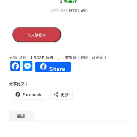
1 件庫存
20
音
NT$
1,885
呎
NT$
1,450
響
雙
無
直
線
頭
PA
加入購物車
(橘)
系
統
街
分類:
音箱
,
【 BOSE 系列 】
,
【 效果器｜導線｜音箱區 】
頭
Facebook
Messenger
Share
藝
人
專
分享此文：
用
Facebook
更多
(不
包
含
無
描述
限
發
射