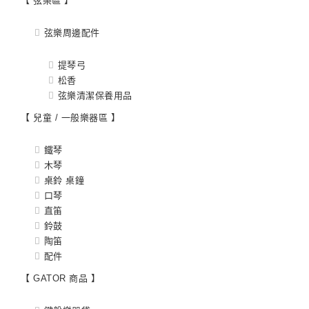
【 弦樂區 】
弦樂周邊配件
提琴弓
松香
弦樂清潔保養用品
【 兒童 / 一般樂器區 】
鐵琴
木琴
桌鈴 桌鐘
口琴
直笛
鈴鼓
陶笛
配件
【 GATOR 商品 】