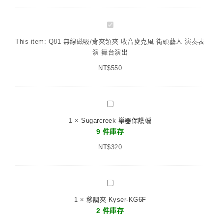
Q81
無
This item:
Q81 無線磁吸/背夾領夾 收音麥克風 街頭藝人 演奏表
線
演 舞台演出
磁
NT$
吸/
550
背
夾
領
Sugarcreek
夾
樂
1
×
Sugarcreek 樂器保護蠟
收
器
9 件庫存
音
保
麥
NT$
護
320
克
蠟
風
街
移
頭
調
藝
1
×
移調夾 Kyser-KG6F
夾
人
2 件庫存
Kyser-
演