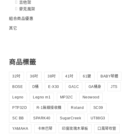
吉他架
麥克風架
組合商品優惠
其它
商品標籤
32吋
36吋
38吋
41吋
61鍵
BABY琴體
BOSE
D桶
E-X30
GA1C
GA桶身
JTS
Legno
Legno m1
MP32C
Neowood
PTP32D
R-1無線接收機
Roland
SC09
SC BB
SPARK40
SugarCreek
UT88G3
YAMAHA
卡林巴琴
印度玫瑰木單板
口風琴吹管