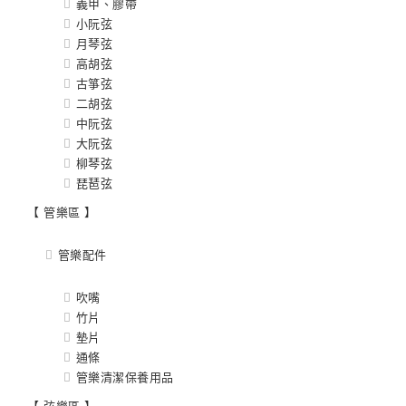
義甲、膠帶
小阮弦
月琴弦
高胡弦
古箏弦
二胡弦
中阮弦
大阮弦
柳琴弦
琵琶弦
【 管樂區 】
管樂配件
吹嘴
竹片
墊片
通條
管樂清潔保養用品