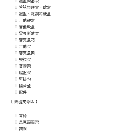
鍵盤樂器袋
管弦樂硬盒、軟盒
鍵盤、電鋼琴硬盒
吉他硬盒
吉他軟盒
電貝斯軟盒
麥克風箱
吉他架
麥克風架
樂譜架
音響架
鍵盤架
壁掛勾
隔音墊
配件
【 樂器支架區 】
琴椅
烏克麗麗架
譜架