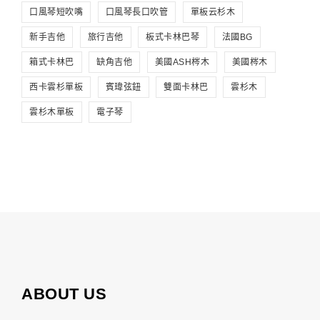
口風琴短吹嘴
口風琴長口吹管
單板云杉木
新手吉他
旅行吉他
板式卡林巴琴
法國BG
箱式卡林巴
缺角吉他
美國ASH梣木
美國梣木
西卡雲杉單板
賓瑋弦鈕
雙面卡林巴
雲杉木
雲杉木單板
電子琴
ABOUT US