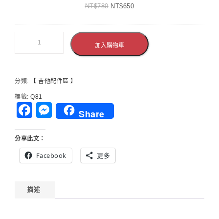
NT$
780
KG6F
NT$
650
奏
表
演
舞
加入購物車
台
演
出
分類:
【 吉他配件區 】
標籤:
Q81
Facebook
Messenger
Share
分享此文：
Facebook
更多
描述