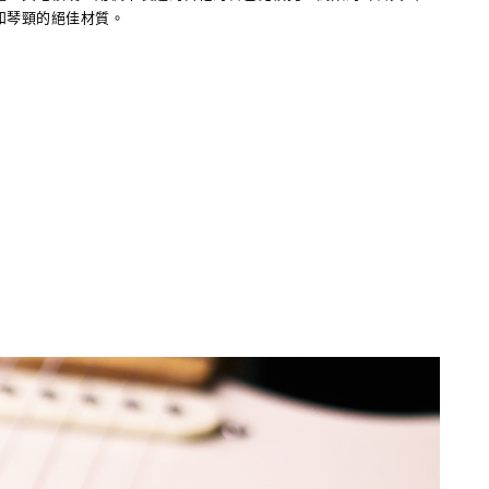
和琴頸的絕佳材質。