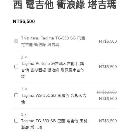
西 電吉他 衝浪綠 塔吉瑪
NT$
6,500
This item:
Tagima TG-530 SG 巴西
Tagima
NT$
6,500
電吉他 衝浪綠 塔吉瑪
TG-
530
1
×
SG
Tagima Porteno 塔吉瑪木吉他 民謠
Tagima
巴
NT$
5,500
吉他 雲杉面板 衝浪綠 附原廠木吉他
Porteno
西
袋
塔
電
吉
吉
1
×
瑪
NT$
12,000
他
Tagima
Tagima WS-35CSB 漸層色 合板木吉
木
NT$
6,500
衝
WS-
他
吉
浪
35CSB
他
綠
漸
1
×
民
塔
Tagima
層
Tagima TG-530 SB 巴西 電吉他 黑橘
NT$
6,500
謠
吉
TG-
色
漸層 塔吉瑪
吉