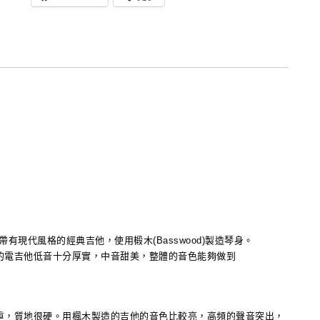
灣
國
製
Gator
雙
木
背
吉
厚
他
棉
袋
電
吉
他
袋
款帶有現代風格的經典吉他，使用椴木(Basswood)製造琴身。
的電吉他低音十分厚實，中音甜美，整體的音色能夠做到
重，質地很硬。用楓木製造的吉他的音色比較亮，高頻的聲音突出，