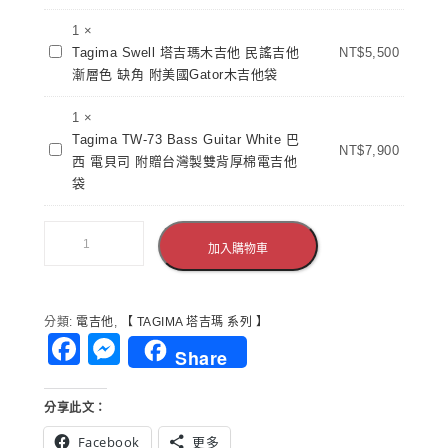
瑪
530
合
他
SB
1
×
板
雲
Tagima
巴
Tagima Swell 塔吉瑪木吉他 民謠吉他
NT$
5,500
木
杉
Swell
西
漸層色 缺角 附美國Gator木吉他袋
吉
面
塔
電
他
板
吉
1
×
吉
衝
瑪
Tagima TW-73 Bass Guitar White 巴
他
Tagima
NT$
7,900
浪
木
西 電貝司 附贈台灣製雙背厚棉電吉他
黑
TW-
綠
吉
袋
橘
73
附
他
漸
Bass
原
民
層
Guitar
廠
謠
加入購物車
塔
White
木
吉
吉
巴
吉
他
瑪
西
他
漸
分類:
電吉他
,
【 TAGIMA 塔吉瑪 系列 】
電
袋
層
Facebook
Messenger
貝
Share
色
司
缺
附
角
分享此文：
贈
附
台
Facebook
更多
美