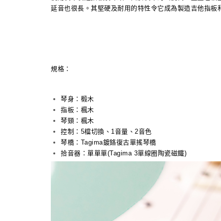
延音也很長。其堅硬及耐用的特性令它成為製造吉他指板
規格：
琴身：椴木
指板：楓木
琴頸：楓木
控制：5檔切換、1音量、2音色
琴橋：Tagima鍍鉻復古單搖琴橋
拾音器：單單單(Tagima 3單線圈陶瓷磁鐵)