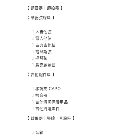
【 調音器｜節拍器 】
【 樂器弦線區 】
木吉他弦
電吉他弦
古典吉他弦
電貝斯弦
提琴弦
烏克麗麗弦
【 吉他配件區 】
移調夾 CAPO
拾音器
吉他清潔保養用品
吉他周邊零件
【 效果器｜導線｜音箱區 】
音箱