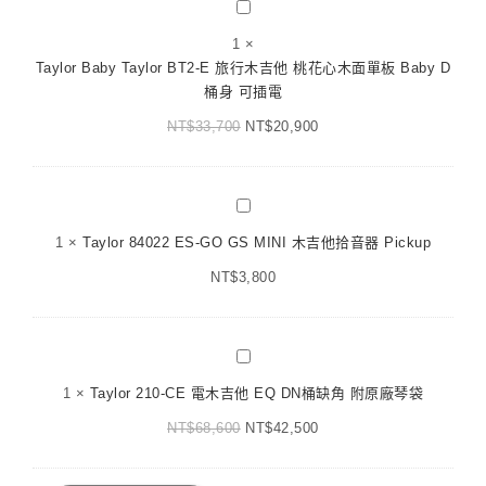
Taylor
側
勒
Baby
背
1
×
絲
Taylor
附
Taylor Baby Taylor BT2-E 旅行木吉他 桃花心木面單板 Baby D
簽
BT2-
原
桶身 可插電
名
E
廠
款
NT$
33,700
旅
NT$
20,900
琴
EQ
行
袋
旅
木
行
吉
Taylor
吉
他
84022
他
1
×
Taylor 84022 ES-GO GS MINI 木吉他拾音器 Pickup
桃
ES-
面
花
NT$
GO
3,800
單
心
GS
附
木
MINI
原
面
木
Taylor
廠
單
吉
210-
琴
板
1
×
Taylor 210-CE 電木吉他 EQ DN桶缺角 附原廠琴袋
他
CE
袋
Baby
拾
NT$
68,600
電
NT$
42,500
D
音
木
桶
器
吉
身