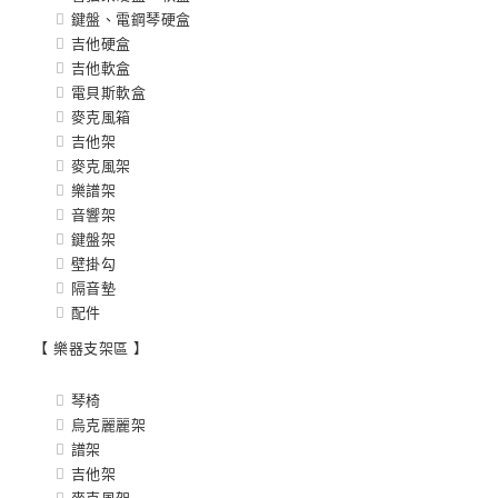
鍵盤、電鋼琴硬盒
吉他硬盒
吉他軟盒
電貝斯軟盒
麥克風箱
吉他架
麥克風架
樂譜架
音響架
鍵盤架
壁掛勾
隔音墊
配件
【 樂器支架區 】
琴椅
烏克麗麗架
譜架
吉他架