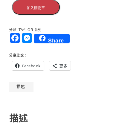
Pickup
他
可
加入購物車
EQ
插
DN
電
桶
分類:
TAYLOR 系列
缺
Facebook
Messenger
角
Share
附
原
分享此文：
廠
琴
Facebook
更多
袋
描述
描述