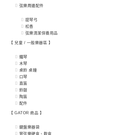
弦樂周邊配件
提琴弓
松香
弦樂清潔保養用品
【 兒童 / 一般樂器區 】
鐵琴
木琴
桌鈴 桌鐘
口琴
直笛
鈴鼓
陶笛
配件
【 GATOR 商品 】
鍵盤樂器袋
管弦樂硬盒、軟盒