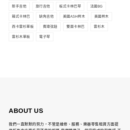
新手吉他
旅行吉他
板式卡林巴琴
法國BG
箱式卡林巴
缺角吉他
美國ASH梣木
美國梣木
西卡雲杉單板
賓瑋弦鈕
雙面卡林巴
雲杉木
雲杉木單板
電子琴
ABOUT US
我們一直默默的努力，不管是維修、服務、樂器零售租賃方面提