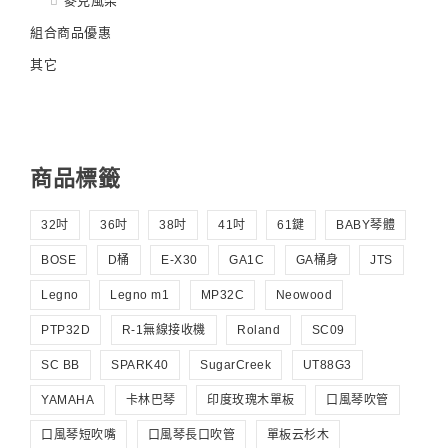
麥克風架
組合商品優惠
其它
商品標籤
32吋
36吋
38吋
41吋
61鍵
BABY琴體
BOSE
D桶
E-X30
GA1C
GA桶身
JTS
Legno
Legno m1
MP32C
Neowood
PTP32D
R-1無線接收機
Roland
SC09
SC BB
SPARK40
SugarCreek
UT88G3
YAMAHA
卡林巴琴
印度玫瑰木單板
口風琴吹管
口風琴短吹嘴
口風琴長口吹管
單板云杉木