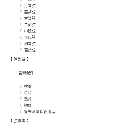
月琴弦
高胡弦
古箏弦
二胡弦
中阮弦
大阮弦
柳琴弦
琵琶弦
【 管樂區 】
管樂配件
吹嘴
竹片
墊片
通條
管樂清潔保養用品
【 弦樂區 】