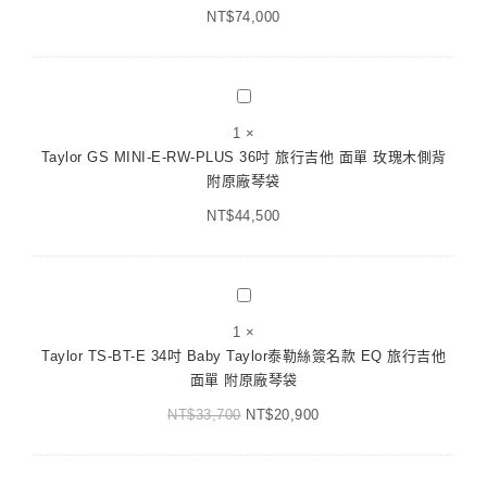
NT$
74,000
木
吉
他
全
Taylor
單
GS
1
×
板
MINI-
Taylor GS MINI-E-RW-PLUS 36吋 旅行吉他 面單 玫瑰木側背
E-
附原廠琴袋
RW-
NT$
44,500
PLUS
36
吋
旅
Taylor
行
TS-
1
×
吉
BT-
Taylor TS-BT-E 34吋 Baby Taylor泰勒絲簽名款 EQ 旅行吉他
他
E
面單 附原廠琴袋
面
34
單
NT$
33,700
吋
NT$
20,900
玫
Baby
瑰
Taylor
木
泰