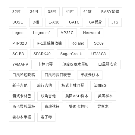
32吋
36吋
38吋
41吋
61鍵
BABY琴體
BOSE
D桶
E-X30
GA1C
GA桶身
JTS
Legno
Legno m1
MP32C
Neowood
PTP32D
R-1無線接收機
Roland
SC09
SC BB
SPARK40
SugarCreek
UT88G3
YAMAHA
卡林巴琴
印度玫瑰木單板
口風琴吹管
口風琴短吹嘴
口風琴長口吹管
單板云杉木
新手吉他
旅行吉他
板式卡林巴琴
法國BG
箱式卡林巴
缺角吉他
美國ASH梣木
美國梣木
西卡雲杉單板
賓瑋弦鈕
雙面卡林巴
雲杉木
雲杉木單板
電子琴