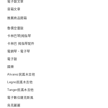
電子鼓文章
音箱文章
推薦商品開箱
魯儒空靈鼔
卡林巴琴|拇指琴
卡林巴 拇指琴配件
電鋼琴、電子琴
電子鼓
國樂
Alvarez民謠木吉他
Legno民謠木吉他
Tanger民謠木吉他
電子數位薩克斯風
烏克麗麗