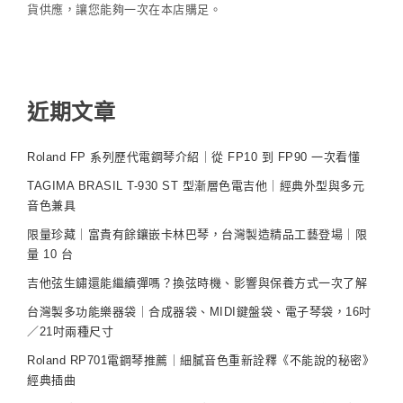
貨供應，讓您能夠一次在本店購足。
近期文章
Roland FP 系列歷代電鋼琴介紹｜從 FP10 到 FP90 一次看懂
TAGIMA BRASIL T-930 ST 型漸層色電吉他｜經典外型與多元
音色兼具
限量珍藏｜富貴有餘鑲嵌卡林巴琴，台灣製造精品工藝登場｜限
量 10 台
吉他弦生鏽還能繼續彈嗎？換弦時機、影響與保養方式一次了解
台灣製多功能樂器袋｜合成器袋、MIDI鍵盤袋、電子琴袋，16吋
／21吋兩種尺寸
Roland RP701電鋼琴推薦｜細膩音色重新詮釋《不能說的秘密》
經典插曲