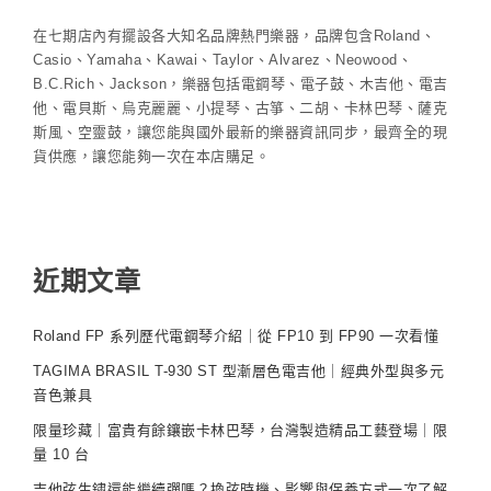
在七期店內有擺設各大知名品牌熱門樂器，品牌包含Roland、
Casio、Yamaha、Kawai、Taylor、Alvarez、Neowood、
B.C.Rich、Jackson，樂器包括電鋼琴、電子鼓、木吉他、電吉
他、電貝斯、烏克麗麗、小提琴、古箏、二胡、卡林巴琴、薩克
斯風、空靈鼓，讓您能與國外最新的樂器資訊同步，最齊全的現
貨供應，讓您能夠一次在本店購足。
近期文章
Roland FP 系列歷代電鋼琴介紹｜從 FP10 到 FP90 一次看懂
TAGIMA BRASIL T-930 ST 型漸層色電吉他｜經典外型與多元
音色兼具
限量珍藏｜富貴有餘鑲嵌卡林巴琴，台灣製造精品工藝登場｜限
量 10 台
吉他弦生鏽還能繼續彈嗎？換弦時機、影響與保養方式一次了解