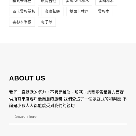
箱式卡林巴
缺角吉他
美國ASH梣木
美國梣木
西卡雲杉單板
賓瑋弦鈕
雙面卡林巴
雲杉木
雲杉木單板
電子琴
ABOUT US
我們一直默默的努力，不管是維修、服務、樂器零售租賃方面提
供所有來店客戶最滿意的服務 我們營造了一個家庭式的和樂感 不
論是小孩大人都能感受到我們的親切