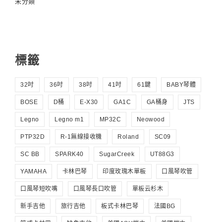
未分類
標籤
32吋
36吋
38吋
41吋
61鍵
BABY琴體
BOSE
D桶
E-X30
GA1C
GA桶身
JTS
Legno
Legno m1
MP32C
Neowood
PTP32D
R-1無線接收機
Roland
SC09
SC BB
SPARK40
SugarCreek
UT88G3
YAMAHA
卡林巴琴
印度玫瑰木單板
口風琴吹管
口風琴短吹嘴
口風琴長口吹管
單板云杉木
新手吉他
旅行吉他
板式卡林巴琴
法國BG