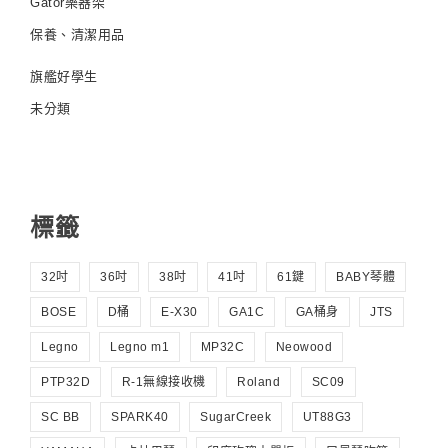
Gator樂器架
保養、清潔用品
旗艦好學生
未分類
標籤
32吋
36吋
38吋
41吋
61鍵
BABY琴體
BOSE
D桶
E-X30
GA1C
GA桶身
JTS
Legno
Legno m1
MP32C
Neowood
PTP32D
R-1無線接收機
Roland
SC09
SC BB
SPARK40
SugarCreek
UT88G3