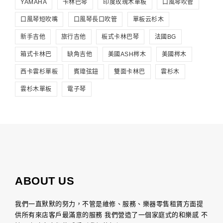
YAMAHA
卡林巴琴
印度玫瑰木單板
口風琴吹管
口風琴短吹嘴
口風琴長口吹管
單板云杉木
新手吉他
旅行吉他
板式卡林巴琴
法國BG
箱式卡林巴
缺角吉他
美國ASH梣木
美國梣木
西卡雲杉單板
賓瑋弦鈕
雙面卡林巴
雲杉木
雲杉木單板
電子琴
ABOUT US
我們一直默默的努力，不管是維修、服務、樂器零售租賃方面提
供所有來店客戶最滿意的服務 我們營造了一個家庭式的和樂感 不