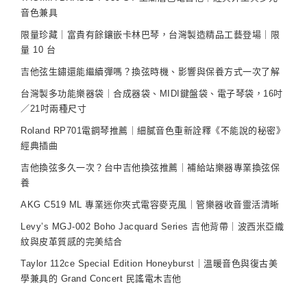
音色兼具
限量珍藏｜富貴有餘鑲嵌卡林巴琴，台灣製造精品工藝登場｜限
量 10 台
吉他弦生鏽還能繼續彈嗎？換弦時機、影響與保養方式一次了解
台灣製多功能樂器袋｜合成器袋、MIDI鍵盤袋、電子琴袋，16吋
／21吋兩種尺寸
Roland RP701電鋼琴推薦｜細膩音色重新詮釋《不能說的秘密》
經典插曲
吉他換弦多久一次？台中吉他換弦推薦｜補給站樂器專業換弦保
養
AKG C519 ML 專業迷你夾式電容麥克風｜管樂器收音靈活清晰
Levy’s MGJ-002 Boho Jacquard Series 吉他背帶｜波西米亞織
紋與皮革質感的完美結合
Taylor 112ce Special Edition Honeyburst｜溫暖音色與復古美
學兼具的 Grand Concert 民謠電木吉他