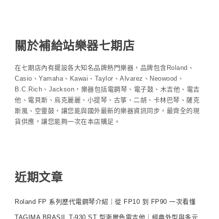
關於補給站樂器七期店
在七期店內有擺設各大知名品牌熱門樂器，品牌包含Roland、
Casio、Yamaha、Kawai、Taylor、Alvarez、Neowood、
B.C.Rich、Jackson，樂器包括電鋼琴、電子鼓、木吉他、電吉
他、電貝斯、烏克麗麗、小提琴、古箏、二胡、卡林巴琴、薩克
斯風、空靈鼓，讓您能與國外最新的樂器資訊同步，最齊全的現
貨供應，讓您能夠一次在本店購足。
近期文章
Roland FP 系列歷代電鋼琴介紹｜從 FP10 到 FP90 一次看懂
TAGIMA BRASIL T-930 ST 型漸層色電吉他｜經典外型與多元