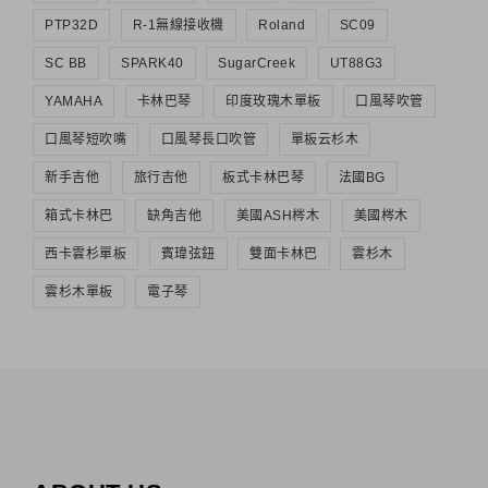
PTP32D
R-1無線接收機
Roland
SC09
SC BB
SPARK40
SugarCreek
UT88G3
YAMAHA
卡林巴琴
印度玫瑰木單板
口風琴吹管
口風琴短吹嘴
口風琴長口吹管
單板云杉木
新手吉他
旅行吉他
板式卡林巴琴
法國BG
箱式卡林巴
缺角吉他
美國ASH梣木
美國梣木
西卡雲杉單板
賓瑋弦鈕
雙面卡林巴
雲杉木
雲杉木單板
電子琴