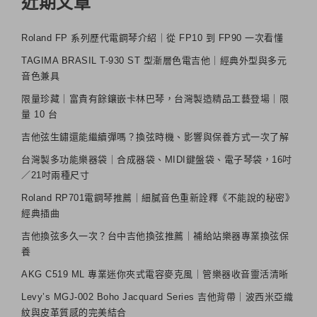
近期文章
Roland FP 系列歷代電鋼琴介紹｜從 FP10 到 FP90 一次看懂
TAGIMA BRASIL T-930 ST 型漸層色電吉他｜經典外型與多元
音色兼具
限量珍藏｜富貴有餘鑲嵌卡林巴琴，台灣製造精品工藝登場｜限
量 10 台
吉他弦生鏽還能繼續彈嗎？換弦時機、影響與保養方式一次了解
台灣製多功能樂器袋｜合成器袋、MIDI鍵盤袋、電子琴袋，16吋
／21吋兩種尺寸
Roland RP701電鋼琴推薦｜細膩音色重新詮釋《不能說的秘密》
經典插曲
吉他換弦多久一次？台中吉他換弦推薦｜補給站樂器專業換弦保
養
AKG C519 ML 專業迷你夾式電容麥克風｜管樂器收音靈活清晰
Levy’s MGJ-002 Boho Jacquard Series 吉他背帶｜波西米亞織
紋與皮革質感的完美結合