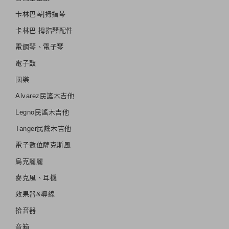
卡林巴琴|拇指琴
卡林巴 拇指琴配件
電鋼琴、電子琴
電子鼓
國樂
Alvarez民謠木吉他
Legno民謠木吉他
Tanger民謠木吉他
電子數位薩克斯風
烏克麗麗
麥克風、耳機
效果器&導線
拾音器
音箱