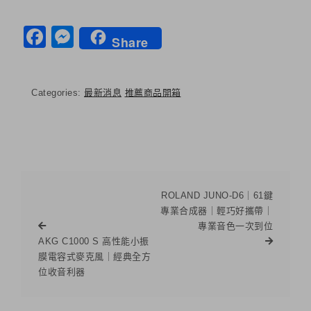
Facebook
Messenger
Share
Categories:
最新消息
推薦商品開箱
ROLAND JUNO-D6｜61鍵
專業合成器｜輕巧好攜帶｜
專業音色一次到位
AKG C1000 S 高性能小振
膜電容式麥克風｜經典全方
位收音利器