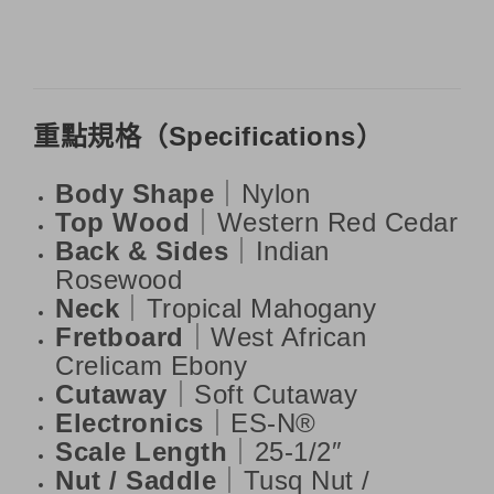
重點規格（Specifications）
Body Shape
｜Nylon
Top Wood
｜Western Red Cedar
Back & Sides
｜Indian
Rosewood
Neck
｜Tropical Mahogany
Fretboard
｜West African
Crelicam Ebony
Cutaway
｜Soft Cutaway
Electronics
｜ES-N®
Scale Length
｜25-1/2″
Nut / Saddle
｜Tusq Nut /