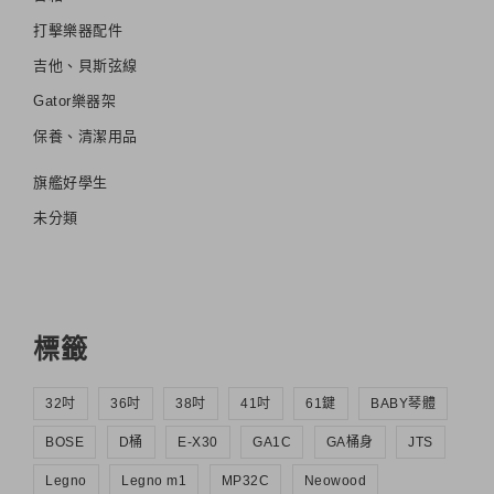
打擊樂器配件
吉他、貝斯弦線
Gator樂器架
保養、清潔用品
旗艦好學生
未分類
標籤
32吋
36吋
38吋
41吋
61鍵
BABY琴體
BOSE
D桶
E-X30
GA1C
GA桶身
JTS
Legno
Legno m1
MP32C
Neowood