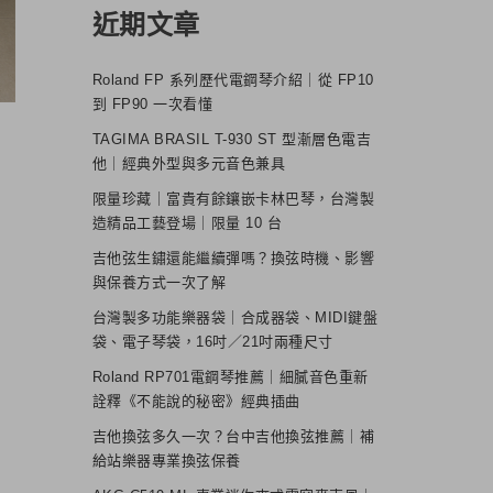
近期文章
Roland FP 系列歷代電鋼琴介紹｜從 FP10
到 FP90 一次看懂
TAGIMA BRASIL T-930 ST 型漸層色電吉
他｜經典外型與多元音色兼具
限量珍藏｜富貴有餘鑲嵌卡林巴琴，台灣製
造精品工藝登場｜限量 10 台
吉他弦生鏽還能繼續彈嗎？換弦時機、影響
與保養方式一次了解
台灣製多功能樂器袋｜合成器袋、MIDI鍵盤
袋、電子琴袋，16吋／21吋兩種尺寸
Roland RP701電鋼琴推薦｜細膩音色重新
詮釋《不能說的秘密》經典插曲
吉他換弦多久一次？台中吉他換弦推薦｜補
給站樂器專業換弦保養