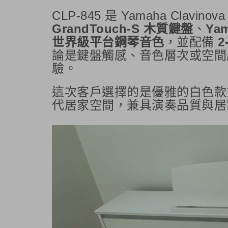
CLP-845 是 Yamaha Cla
GrandTouch-S 木質鍵盤
、
Yam
世界級平台鋼琴音色
，並配備
2
論是鍵盤觸感、音色層次或空間
驗。
這次客戶選擇的是優雅的白色款
代居家空間，兼具演奏品質與居