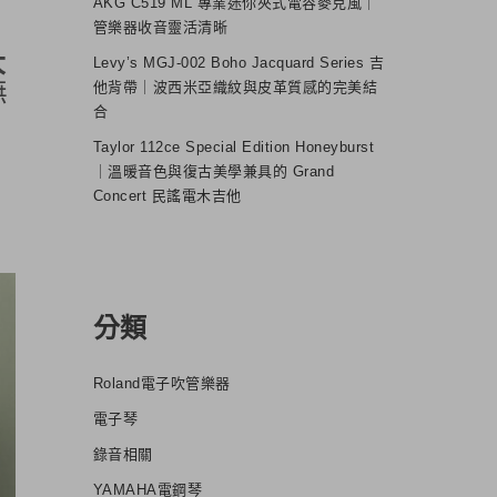
AKG C519 ML 專業迷你夾式電容麥克風｜
管樂器收音靈活清晰
大
Levy’s MGJ-002 Boho Jacquard Series 吉
無
他背帶｜波西米亞織紋與皮革質感的完美結
合
Taylor 112ce Special Edition Honeyburst
｜溫暖音色與復古美學兼具的 Grand
Concert 民謠電木吉他
分類
Roland電子吹管樂器
電子琴
錄音相關
YAMAHA電鋼琴