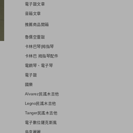
電子鼓文章
音箱文章
推薦商品開箱
魯儒空靈鼔
卡林巴琴|拇指琴
卡林巴 拇指琴配件
電鋼琴、電子琴
電子鼓
國樂
Alvarez民謠木吉他
Legno民謠木吉他
Tanger民謠木吉他
電子數位薩克斯風
烏克麗麗