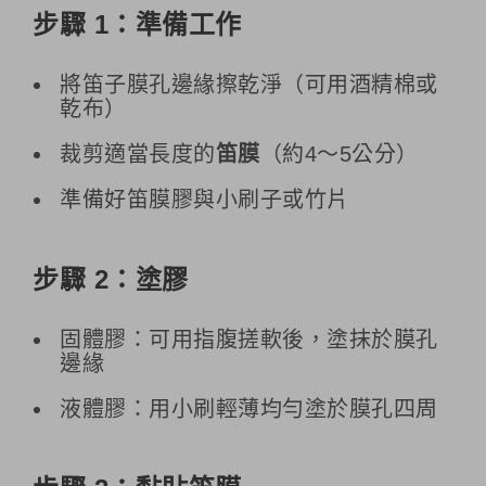
步驟 1：準備工作
將笛子膜孔邊緣擦乾淨（可用酒精棉或
乾布）
裁剪適當長度的
笛膜
（約4～5公分）
準備好笛膜膠與小刷子或竹片
步驟 2：塗膠
固體膠：可用指腹搓軟後，塗抹於膜孔
邊緣
液體膠：用小刷輕薄均勻塗於膜孔四周