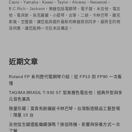
Casio、Yamaha、Kawai、Taylor、Alvarez、Neowood、
B.C.Rich、Jackson，樂器包括電鋼琴、電子鼓、木吉他、電吉
他、電貝斯、烏克麗麗、小提琴、古箏、二胡、卡林巴琴、薩克
斯風、空靈鼓，讓您能與國外最新的樂器資訊同步，最齊全的現
貨供應，讓您能夠一次在本店購足。
近期文章
Roland FP 系列歷代電鋼琴介紹｜從 FP10 到 FP90 一次看
懂
TAGIMA BRASIL T-930 ST 型漸層色電吉他｜經典外型與多
元音色兼具
限量珍藏｜富貴有餘鑲嵌卡林巴琴，台灣製造精品工藝登場
｜限量 10 台
吉他弦生鏽還能繼續彈嗎？換弦時機、影響與保養方式一次
了解