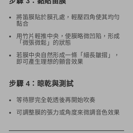
步驟 3：黏貼笛膜
將笛膜貼於膜孔處，輕壓四角使其均勻
黏合
用竹片輕推中央，使膜略微凹陷，形成
「微張微鬆」的狀態
若膜中央自然形成一條「細長皺摺」，
即可產生理想的顫音效果
步驟 4：晾乾與測試
等待膠完全乾透後再開始吹奏
可調整膜的張力或角度來微調音色效果