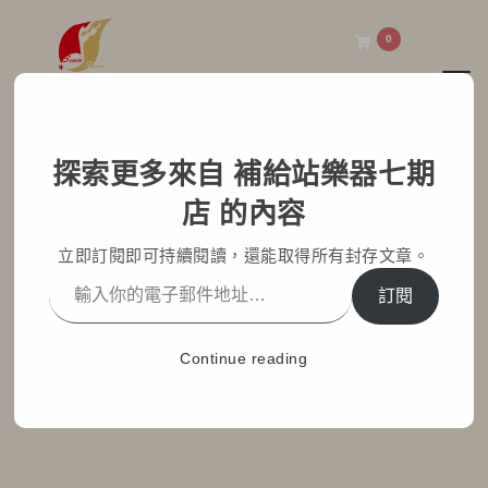
0
Toggl
補給站樂器七期店
探索更多來自 補給站樂器七期
中國笛的靈魂細節：認識
店 的內容
笛膜膠、固體笛膜膠與正
立即訂閱即可持續閱讀，還能取得所有封存文章。
確使用方式
訂閱
Home
部落格文章
七期小學堂
Continue reading
中國笛的靈魂細節：認識笛膜膠、固體笛膜膠與正確使用方
式