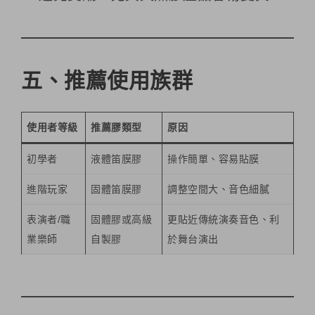
五、推薦使用族群
使用者等級
推薦膠類型
原因
初學者
液體笛膜膠
操作簡單、容易貼膜
進階玩家
固體笛膜膠
調整空間大、音色細膩
表演者/職
固體膠或高級
更貼近傳統演奏音色、利
業樂師
自製膠
於舞台演出