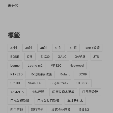
未分類
標籤
32吋
36吋
38吋
41吋
61鍵
BABY琴體
BOSE
D桶
E-X30
GA1C
GA桶身
JTS
Legno
Legno m1
MP32C
Neowood
PTP32D
R-1無線接收機
Roland
SC09
SC BB
SPARK40
SugarCreek
UT88G3
YAMAHA
卡林巴琴
印度玫瑰木單板
口風琴吹管
口風琴短吹嘴
口風琴長口吹管
單板云杉木
新手吉他
旅行吉他
板式卡林巴琴
法國BG