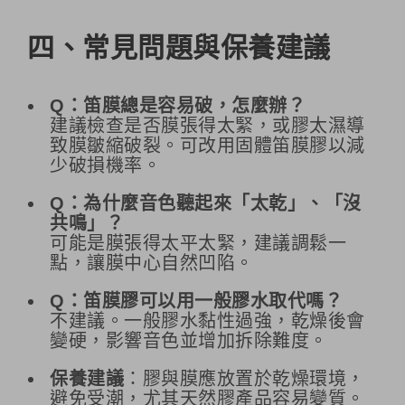
四、常見問題與保養建議
Q：笛膜總是容易破，怎麼辦？
建議檢查是否膜張得太緊，或膠太濕導
致膜皺縮破裂。可改用固體笛膜膠以減
少破損機率。
Q：為什麼音色聽起來「太乾」、「沒
共鳴」？
可能是膜張得太平太緊，建議調鬆一
點，讓膜中心自然凹陷。
Q：笛膜膠可以用一般膠水取代嗎？
不建議。一般膠水黏性過強，乾燥後會
變硬，影響音色並增加拆除難度。
保養建議
：膠與膜應放置於乾燥環境，
避免受潮，尤其天然膠產品容易變質。