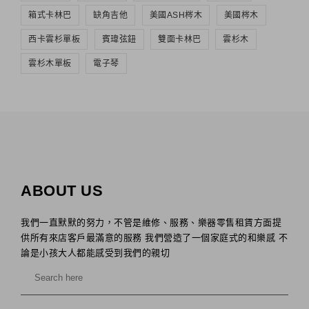
箱式卡林巴
缺角吉他
美國ASH梣木
美國梣木
西卡雲杉單板
賓瑋弦鈕
雙面卡林巴
雲杉木
雲杉木單板
電子琴
ABOUT US
我們一直默默的努力，不管是維修、服務、樂器零售租賃方面提
供所有來店客戶最滿意的服務 我們營造了一個家庭式的和樂感 不
論是小孩大人都能感受到我們的親切