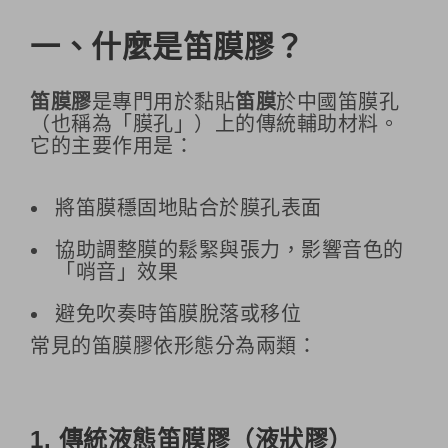
一、什麼是笛膜膠？
笛膜膠
是專門用於黏貼
笛膜
於中國笛膜孔
（也稱為「膜孔」）上的傳統輔助材料。
它的主要作用是：
將笛膜穩固地貼合於膜孔表面
協助調整膜的鬆緊與張力，影響音色的
「哨音」效果
避免吹奏時笛膜脫落或移位
常見的笛膜膠依形態分為兩類：
1. 傳統液態笛膜膠（液狀膠）