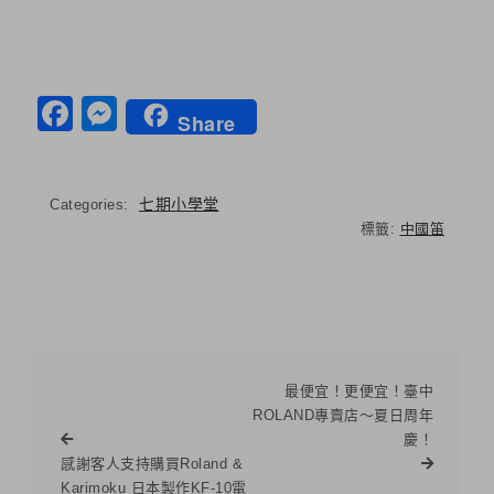
Facebook
Messenger
Share
七期小學堂
Categories:
標籤:
中國笛
最便宜！更便宜！臺中
ROLAND專賣店～夏日周年
慶！
感謝客人支持購買Roland &
Karimoku 日本製作KF-10電