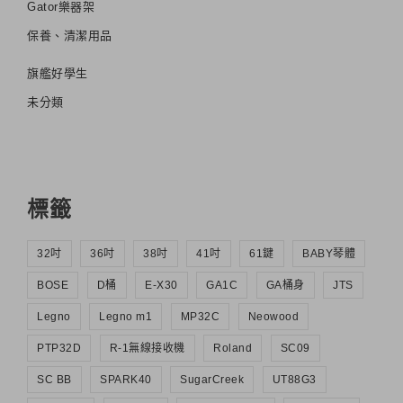
Gator樂器架
保養、清潔用品
旗艦好學生
未分類
標籤
32吋
36吋
38吋
41吋
61鍵
BABY琴體
BOSE
D桶
E-X30
GA1C
GA桶身
JTS
Legno
Legno m1
MP32C
Neowood
PTP32D
R-1無線接收機
Roland
SC09
SC BB
SPARK40
SugarCreek
UT88G3