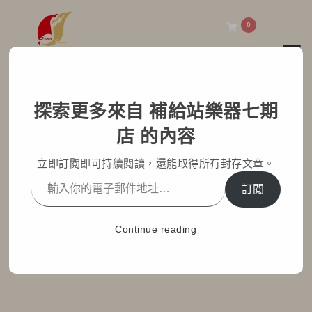
0
Toggl
補給站樂器七期店
探索更多來自 補給站樂器七期
五弦PHX原木色貝斯配
店 的內容
Fender 展示100瓦貝斯音
立即訂閱即可持續閱讀，還能取得所有封存文章。
箱！！！
訂閱
Home
部落格文章
最新消息
Continue reading
五弦PHX原木色貝斯配Fender 展示100瓦貝斯音箱！！！