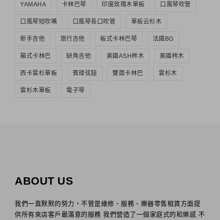
YAMAHA
卡林巴琴
印度玫瑰木單板
口風琴吹管
口風琴短吹嘴
口風琴長口吹管
單板云杉木
新手吉他
旅行吉他
板式卡林巴琴
法國BG
箱式卡林巴
缺角吉他
美國ASH梣木
美國梣木
西卡雲杉單板
賓瑋弦鈕
雙面卡林巴
雲杉木
雲杉木單板
電子琴
ABOUT US
我們一直默默的努力，不管是維修、服務、樂器零售租賃方面提
供所有來店客戶最滿意的服務 我們營造了一個家庭式的和樂感 不