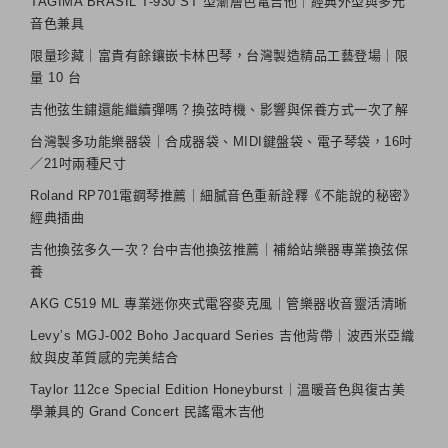
TAGIMA BRASIL T-930 ST 型漸層色電吉他｜經典外型與多元
音色兼具
限量珍藏｜富貴有餘鑲嵌卡林巴琴，台灣製造精品工藝登場｜限
量 10 台
吉他弦生鏽還能繼續彈嗎？換弦時機、影響與保養方式一次了解
台灣製多功能樂器袋｜合成器袋、MIDI鍵盤袋、電子琴袋，16吋
／21吋兩種尺寸
Roland RP701電鋼琴推薦｜細膩音色重新詮釋《不能說的秘密》
經典插曲
吉他換弦多久一次？台中吉他換弦推薦｜補給站樂器專業換弦保
養
AKG C519 ML 專業迷你夾式電容麥克風｜管樂器收音靈活清晰
Levy’s MGJ-002 Boho Jacquard Series 吉他背帶｜波西米亞織
紋與皮革質感的完美結合
Taylor 112ce Special Edition Honeyburst｜溫暖音色與復古美
學兼具的 Grand Concert 民謠電木吉他