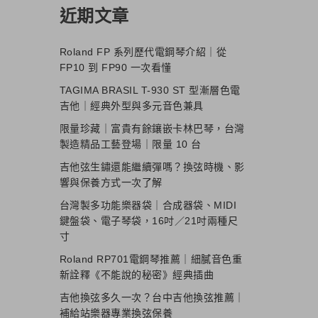
近期文章
Roland FP 系列歷代電鋼琴介紹｜從
FP10 到 FP90 一次看懂
TAGIMA BRASIL T-930 ST 型漸層色電
吉他｜經典外型與多元音色兼具
限量珍藏｜富貴有餘鑲嵌卡林巴琴，台灣
製造精品工藝登場｜限量 10 台
吉他弦生鏽還能繼續彈嗎？換弦時機、影
響與保養方式一次了解
台灣製多功能樂器袋｜合成器袋、MIDI
鍵盤袋、電子琴袋，16吋／21吋兩種尺
寸
Roland RP701電鋼琴推薦｜細膩音色重
新詮釋《不能說的秘密》經典插曲
吉他換弦多久一次？台中吉他換弦推薦｜
補給站樂器專業換弦保養