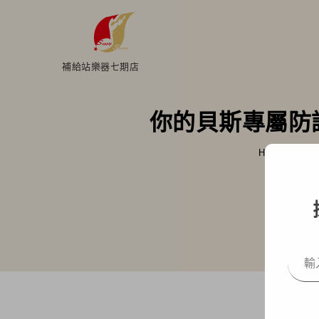
補給站樂器七期店
你的貝斯專屬防護盾：
Home