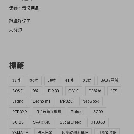
保養、清潔用品
旗艦好學生
未分類
標籤
32吋
36吋
38吋
41吋
61鍵
BABY琴體
BOSE
D桶
E-X30
GA1C
GA桶身
JTS
Legno
Legno m1
MP32C
Neowood
PTP32D
R-1無線接收機
Roland
SC09
SC BB
SPARK40
SugarCreek
UT88G3
YAMAHA
卡林巴琴
印度玫瑰木單板
口風琴吹管