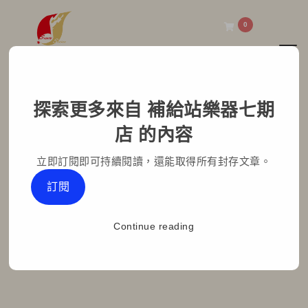
0
Toggl
補給站樂器七期店
探索更多來自 補給站樂器七期
出門練團不用怕～Elixir
店 的內容
潮流防水透明腰包替您撐
立即訂閱即可持續閱讀，還能取得所有封存文章。
腰！
訂閱
Home
部落格文章
最新消息
Continue reading
出門練團不用怕～Elixir 潮流防水透明腰包替您撐腰！