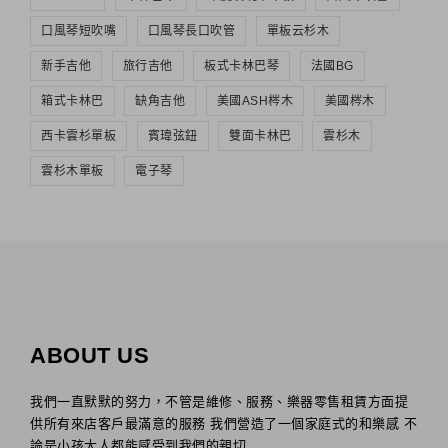
口風琴短吹嘴
口風琴長口吹管
單板云杉木
新手吉他
旅行吉他
板式卡林巴琴
法國BG
箱式卡林巴
缺角吉他
美國ASH梣木
美國梣木
西卡雲杉單板
賓瑋弦鈕
雙面卡林巴
雲杉木
雲杉木單板
電子琴
ABOUT US
我們一直默默的努力，不管是維修、服務、樂器零售租賃方面提
供所有來店客戶最滿意的服務 我們營造了一個家庭式的和樂感 不
論是小孩大人都能感受到我們的親切