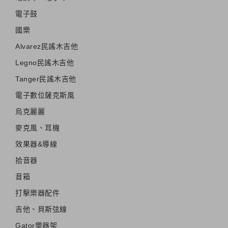
電子鼓
國樂
Alvarez民謠木吉他
Legno民謠木吉他
Tanger民謠木吉他
電子數位薩克斯風
烏克麗麗
麥克風、耳機
效果器&導線
拾音器
音箱
打擊樂器配件
吉他、貝斯弦線
Gator樂器架