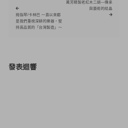
萬芳精製老紅木二胡—傳承
與藝術的結晶
拇指琴/卡林巴 一直以來都
是我們重視深耕的樂器，堅
持高品質的「台灣製造」～
發表迴響