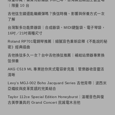
｜限量 10 台
吉他弦生鏽還能繼續彈嗎？換弦時機、影響與保養方式一次
了解
台灣製多功能樂器袋｜合成器袋、MIDI鍵盤袋、電子琴袋，
16吋／21吋兩種尺寸
Roland RP701電鋼琴推薦｜細膩音色重新詮釋《不能說的秘
密》經典插曲
吉他換弦多久一次？台中吉他換弦推薦｜補給站樂器專業換
弦保養
AKG C519 ML 專業迷你夾式電容麥克風｜管樂器收音靈活
清晰
Levy’s MGJ-002 Boho Jacquard Series 吉他背帶｜波西米
亞織紋與皮革質感的完美結合
Taylor 112ce Special Edition Honeyburst｜溫暖音色與復
古美學兼具的 Grand Concert 民謠電木吉他