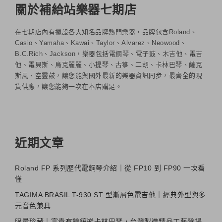
關於補給站樂器七期店
在七期店內有擺設各大知名品牌熱門樂器，品牌包含Roland、
Casio、Yamaha、Kawai、Taylor、Alvarez、Neowood、
B.C.Rich、Jackson，樂器包括電鋼琴、電子鼓、木吉他、電吉
他、電貝斯、烏克麗麗、小提琴、古箏、二胡、卡林巴琴、薩克
斯風、空靈鼓，讓您能與國外最新的樂器資訊同步，最齊全的現
貨供應，讓您能夠一次在本店購足。
近期文章
Roland FP 系列歷代電鋼琴介紹｜從 FP10 到 FP90 一次看
懂
TAGIMA BRASIL T-930 ST 型漸層色電吉他｜經典外型與多
元音色兼具
限量珍藏｜富貴有餘鑲嵌卡林巴琴，台灣製造精品工藝登場