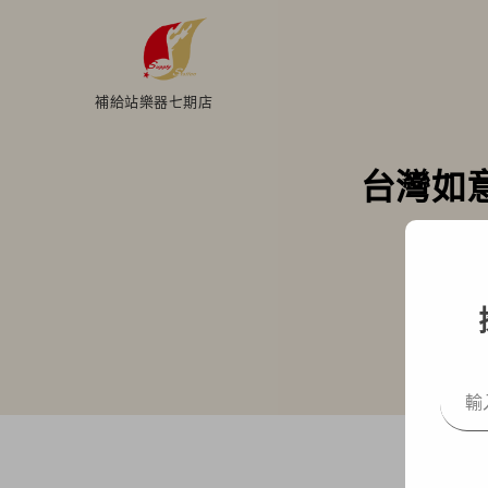
補給站樂器七期店
台灣如
Hom