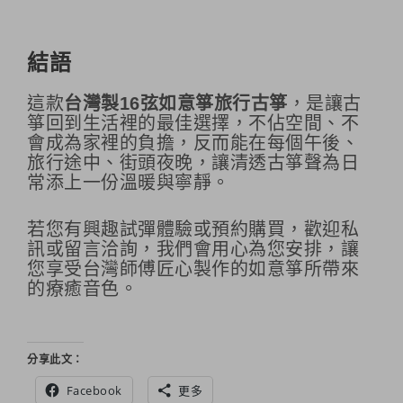
結語
這款
台灣製16弦如意箏旅行古箏
，是讓古
箏回到生活裡的最佳選擇，不佔空間、不
會成為家裡的負擔，反而能在每個午後、
旅行途中、街頭夜晚，讓清透古箏聲為日
常添上一份溫暖與寧靜。
若您有興趣試彈體驗或預約購買，歡迎私
訊或留言洽詢，我們會用心為您安排，讓
您享受台灣師傅匠心製作的如意箏所帶來
的療癒音色。
分享此文：
Facebook
更多