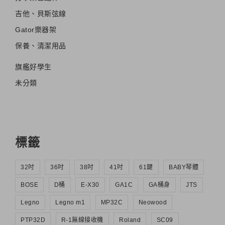
吉他、貝斯弦線
Gator樂器架
保養、清潔用品
旗艦好學生
未分類
標籤
32吋
36吋
38吋
41吋
61鍵
BABY琴體
BOSE
D桶
E-X30
GA1C
GA桶身
JTS
Legno
Legno m1
MP32C
Neowood
PTP32D
R-1無線接收機
Roland
SC09