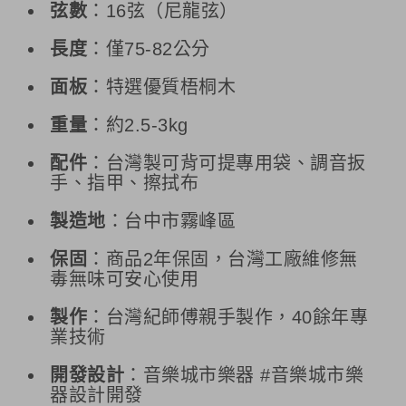
弦數
：16弦（尼龍弦）
長度
：僅75-82公分
面板
：特選優質梧桐木
重量
：約2.5-3kg
配件
：台灣製可背可提專用袋、調音扳
手、指甲、擦拭布
製造地
：台中市霧峰區
保固
：商品2年保固，台灣工廠維修無
毒無味可安心使用
製作
：台灣紀師傅親手製作，40餘年專
業技術
開發設計
：音樂城市樂器 #音樂城市樂
器設計開發