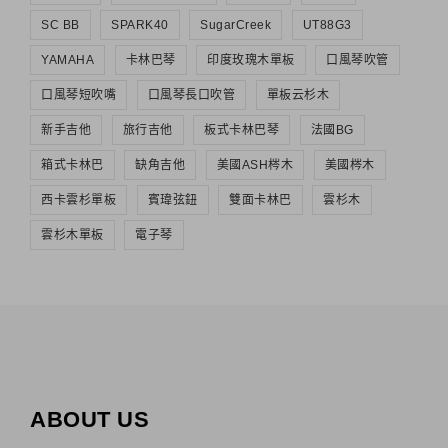
SC BB
SPARK40
SugarCreek
UT88G3
YAMAHA
卡林巴琴
印度玫瑰木單板
口風琴吹管
口風琴短吹嘴
口風琴長口吹管
單板云杉木
新手吉他
旅行吉他
板式卡林巴琴
法國BG
箱式卡林巴
缺角吉他
美國ASH梣木
美國梣木
西卡雲杉單板
賓瑋弦鈕
雙面卡林巴
雲杉木
雲杉木單板
電子琴
ABOUT US