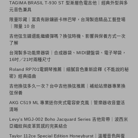
TAGIMA BRASIL T-930 ST 型漸層色電吉他｜經典外型與多
元音色兼具
限量珍藏｜富貴有餘鑲嵌卡林巴琴，台灣製造精品工藝登場
｜限量 10 台
吉他弦生鏽還能繼續彈嗎？換弦時機、影響與保養方式一次
了解
台灣製多功能樂器袋｜合成器袋、MIDI鍵盤袋、電子琴袋，
16吋／21吋兩種尺寸
Roland RP701電鋼琴推薦｜細膩音色重新詮釋《不能說的秘
密》經典插曲
吉他換弦多久一次？台中吉他換弦推薦｜補給站樂器專業換
弦保養
AKG C519 ML 專業迷你夾式電容麥克風｜管樂器收音靈活
清晰
Levy’s MGJ-002 Boho Jacquard Series 吉他背帶｜波西米
亞織紋與皮革質感的完美結合
Taylor 112ce Special Edition Honeyburst｜溫暖音色與復