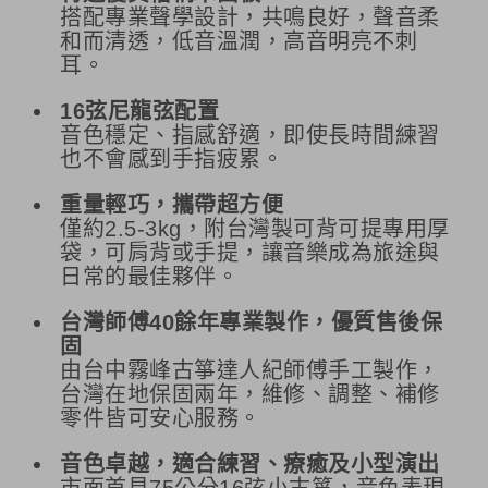
搭配專業聲學設計，共鳴良好，聲音柔
和而清透，低音溫潤，高音明亮不刺
耳。
16弦尼龍弦配置
音色穩定、指感舒適，即使長時間練習
也不會感到手指疲累。
重量輕巧，攜帶超方便
僅約2.5-3kg，附台灣製可背可提專用厚
袋，可肩背或手提，讓音樂成為旅途與
日常的最佳夥伴。
台灣師傅40餘年專業製作，優質售後保
固
由台中霧峰古箏達人紀師傅手工製作，
台灣在地保固兩年，維修、調整、補修
零件皆可安心服務。
音色卓越，適合練習、療癒及小型演出