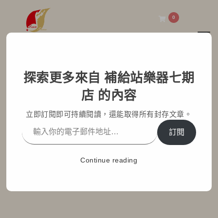
0
Toggl
補給站樂器七期店
探索更多來自 補給站樂器七期
台灣製16弦如意箏｜旅行
店 的內容
古箏 詳細介紹
立即訂閱即可持續閱讀，還能取得所有封存文章。
Home
部落格文章
最新消息
訂閱
台灣製16弦如意箏｜旅行古箏 詳細介紹
Continue reading