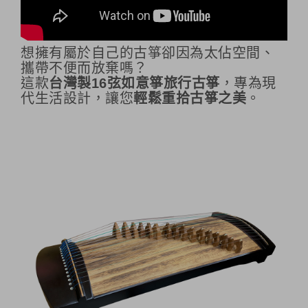
想擁有屬於自己的古箏卻因為太佔空間、
攜帶不便而放棄嗎？
這款
台灣製16弦如意箏旅行古箏
，專為現
代生活設計，讓您
輕鬆重拾古箏之美
。