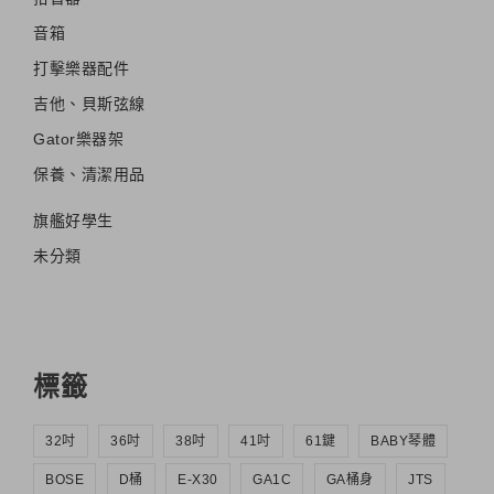
音箱
打擊樂器配件
吉他、貝斯弦線
Gator樂器架
保養、清潔用品
旗艦好學生
未分類
標籤
32吋
36吋
38吋
41吋
61鍵
BABY琴體
BOSE
D桶
E-X30
GA1C
GA桶身
JTS