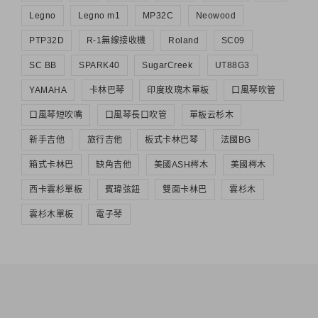
Legno
Legno m1
MP32C
Neowood
PTP32D
R-1無線接收機
Roland
SC09
SC BB
SPARK40
SugarCreek
UT88G3
YAMAHA
卡林巴琴
印度玫瑰木單板
口風琴吹管
口風琴短吹嘴
口風琴長口吹管
單板云杉木
新手吉他
旅行吉他
板式卡林巴琴
法國BG
箱式卡林巴
缺角吉他
美國ASH梣木
美國梣木
西卡雲杉單板
賓瑋弦鈕
雙面卡林巴
雲杉木
雲杉木單板
電子琴