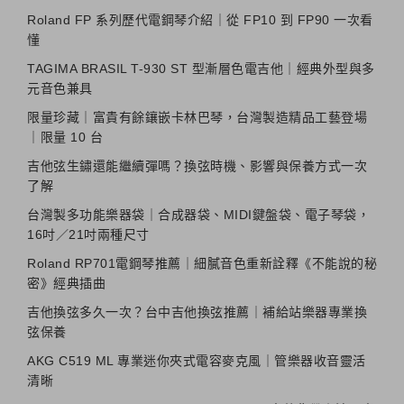
Roland FP 系列歷代電鋼琴介紹｜從 FP10 到 FP90 一次看
懂
TAGIMA BRASIL T-930 ST 型漸層色電吉他｜經典外型與多
元音色兼具
限量珍藏｜富貴有餘鑲嵌卡林巴琴，台灣製造精品工藝登場
｜限量 10 台
吉他弦生鏽還能繼續彈嗎？換弦時機、影響與保養方式一次
了解
台灣製多功能樂器袋｜合成器袋、MIDI鍵盤袋、電子琴袋，
16吋／21吋兩種尺寸
Roland RP701電鋼琴推薦｜細膩音色重新詮釋《不能說的秘
密》經典插曲
吉他換弦多久一次？台中吉他換弦推薦｜補給站樂器專業換
弦保養
AKG C519 ML 專業迷你夾式電容麥克風｜管樂器收音靈活
清晰