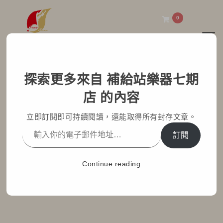
0
Toggl
補給站樂器七期店
探索更多來自 補給站樂器七期
完美展示與存放：Gator
店 的內容
GFW-UKE-HNGRMHG
立即訂閱即可持續閱讀，還能取得所有封存文章。
烏克麗麗掛架介紹
訂閱
Home
部落格文章
七期小學堂
Continue reading
完美展示與存放：Gator GFW-UKE-HNGRMHG 烏克麗麗
掛架介紹