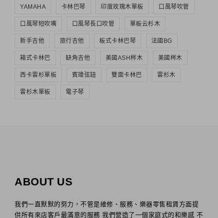
YAMAHA
卡林巴琴
印度玫瑰木單板
口風琴吹管
口風琴短吹嘴
口風琴長口吹管
單板云杉木
新手吉他
旅行吉他
板式卡林巴琴
法國BG
箱式卡林巴
缺角吉他
美國ASH梣木
美國梣木
西卡雲杉單板
賓瑋弦鈕
雙面卡林巴
雲杉木
雲杉木單板
電子琴
ABOUT US
我們一直默默的努力，不管是維修、服務、樂器零售租賃方面提
供所有來店客戶最滿意的服務 我們營造了一個家庭式的和樂感 不