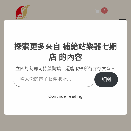
0
Toggl
補給站樂器七期店
探索更多來自 補給站樂器七期
指尖上的旋律：台灣製造
店 的內容
拇指琴的匠心工藝與獨特
立即訂閱即可持續閱讀，還能取得所有封存文章。
魅力
訂閱
Home
部落格文章
七期小學堂
Continue reading
指尖上的旋律：台灣製造拇指琴的匠心工藝與獨特魅力