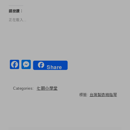
請按讚：
正在載入...
Facebook
Messenger
Share
七期小學堂
Categories:
標籤:
台灣製造拇指琴