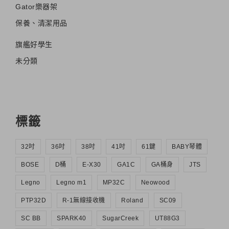
Gator樂器架
保養、清潔用品
旗艦好學生
未分類
標籤
32吋
36吋
38吋
41吋
61鍵
BABY琴體
BOSE
D桶
E-X30
GA1C
GA桶身
JTS
Legno
Legno m1
MP32C
Neowood
PTP32D
R-1無線接收機
Roland
SC09
SC BB
SPARK40
SugarCreek
UT88G3