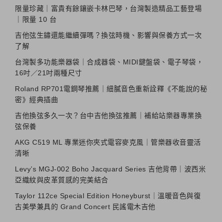
限量珍藏｜富貴有餘鑲嵌卡林巴琴，台灣製造精品工藝登場
｜限量 10 台
吉他弦生鏽還能繼續彈嗎？換弦時機、影響與保養方式一次
了解
台灣製多功能樂器袋｜合成器袋、MIDI鍵盤袋、電子琴袋，
16吋／21吋兩種尺寸
Roland RP701電鋼琴推薦｜細膩音色重新詮釋《不能說的秘
密》經典插曲
吉他換弦多久一次？台中吉他換弦推薦｜補給站樂器專業換
弦保養
AKG C519 ML 專業迷你夾式電容麥克風｜管樂器收音靈活
清晰
Levy’s MGJ-002 Boho Jacquard Series 吉他背帶｜波西米
亞織紋與皮革質感的完美結合
Taylor 112ce Special Edition Honeyburst｜溫暖音色與復
古美學兼具的 Grand Concert 民謠電木吉他