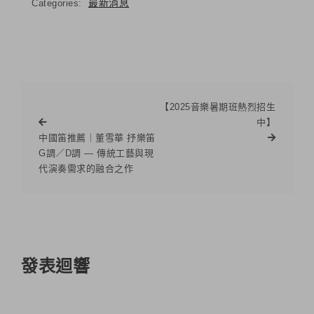
最新消息
Categories:
【2025音樂暑期班熱烈招生
中】
中國笛推薦｜董雪華 抒樂笛
G調／D調 — 傳統工藝與現
代演奏需求的融合之作
發表迴響