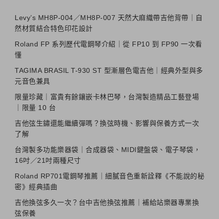
Levy’s MH8P-004／MH8P-007 天然大麻織帶吉他背帶｜自
然材質結合特色印花設計
Roland FP 系列歷代電鋼琴介紹｜從 FP10 到 FP90 一次看
懂
TAGIMA BRASIL T-930 ST 型漸層色電吉他｜經典外型與多
元音色兼具
限量珍藏｜富貴有餘鑲嵌卡林巴琴，台灣製造精品工藝登場
｜限量 10 台
吉他弦生鏽還能繼續彈嗎？換弦時機、影響與保養方式一次
了解
台灣製多功能樂器袋｜合成器袋、MIDI鍵盤袋、電子琴袋，
16吋／21吋兩種尺寸
Roland RP701電鋼琴推薦｜細膩音色重新詮釋《不能說的秘
密》經典插曲
吉他換弦多久一次？台中吉他換弦推薦｜補給站樂器專業換
弦保養