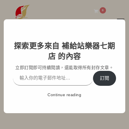
0
Toggl
補給站樂器七期店
探索更多來自 補給站樂器七期
2025年最狂入門電子鼓
店 的內容
NUX DM110 展示中！歡
立即訂閱即可持續閱讀，還能取得所有封存文章。
迎來店試打
訂閱
Home
部落格文章
最新消息
Continue reading
2025年最狂入門電子鼓NUX DM110 展示中！歡迎來店試
打