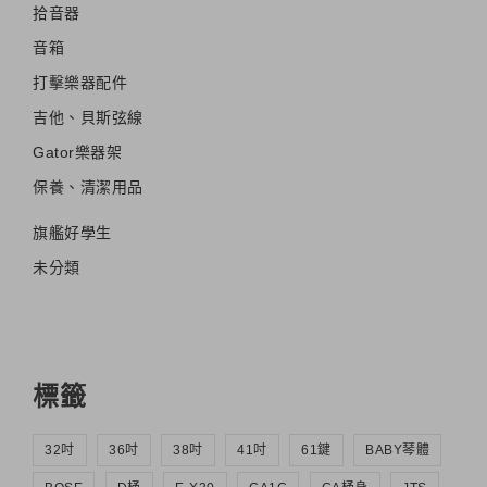
拾音器
音箱
打擊樂器配件
吉他、貝斯弦線
Gator樂器架
保養、清潔用品
旗艦好學生
未分類
標籤
32吋
36吋
38吋
41吋
61鍵
BABY琴體