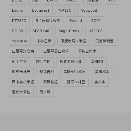
BOSE
D桶
E-X30
GA1C
GA桶身
JTS
Legno
Legno m1
MP32C
Neowood
PTP32D
R-1無線接收機
Roland
SC09
SC BB
SPARK40
SugarCreek
UT88G3
YAMAHA
卡林巴琴
印度玫瑰木單板
口風琴吹管
口風琴短吹嘴
口風琴長口吹管
單板云杉木
新手吉他
旅行吉他
板式卡林巴琴
法國BG
箱式卡林巴
缺角吉他
美國ASH梣木
美國梣木
西卡雲杉單板
賓瑋弦鈕
雙面卡林巴
雲杉木
雲杉木單板
電子琴