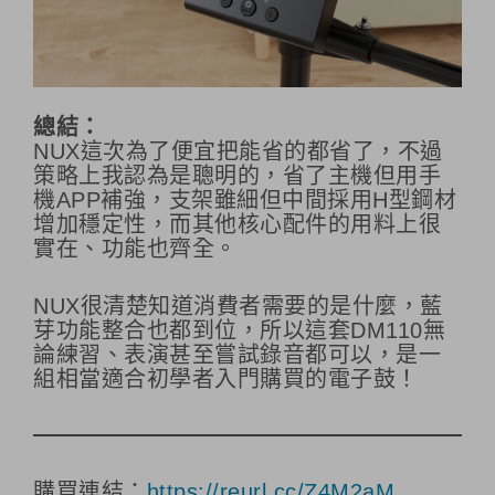
總結：
NUX這次為了便宜把能省的都省了，不過
策略上我認為是聰明的，省了主機但用手
機APP補強，支架雖細但中間採用H型鋼材
增加穩定性，而其他核心配件的用料上很
實在、功能也齊全。
NUX很清楚知道消費者需要的是什麼，藍
芽功能整合也都到位，所以這套DM110無
論練習、表演甚至嘗試錄音都可以，是一
組相當適合初學者入門購買的電子鼓！
購買連結：
https://reurl.cc/Z4M2aM