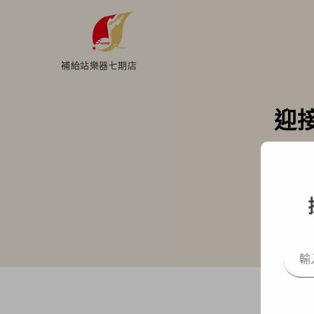
補給站樂器七期店
迎
H