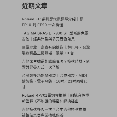
近期文章
Roland FP 系列歷代電鋼琴介紹｜從
FP10 到 FP90 一次看懂
TAGIMA BRASIL T-930 ST 型漸層色電
吉他｜經典外型與多元音色兼具
限量珍藏｜富貴有餘鑲嵌卡林巴琴，台灣
製造精品工藝登場｜限量 10 台
吉他弦生鏽還能繼續彈嗎？換弦時機、影
響與保養方式一次了解
台灣製多功能樂器袋｜合成器袋、MIDI
鍵盤袋、電子琴袋，16吋／21吋兩種尺
寸
Roland RP701電鋼琴推薦｜細膩音色重
新詮釋《不能說的秘密》經典插曲
吉他換弦多久一次？台中吉他換弦推薦｜
補給站樂器專業換弦保養