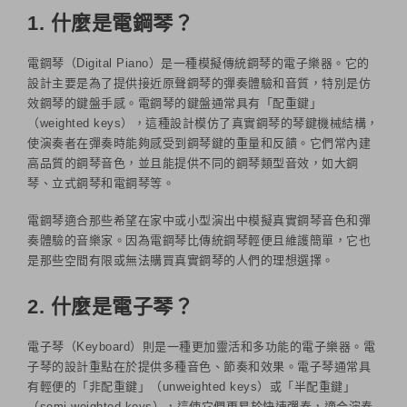
1. 什麼是電鋼琴？
電鋼琴（Digital Piano）是一種模擬傳統鋼琴的電子樂器。它的
設計主要是為了提供接近原聲鋼琴的彈奏體驗和音質，特別是仿
效鋼琴的鍵盤手感。電鋼琴的鍵盤通常具有「配重鍵」
（weighted keys），這種設計模仿了真實鋼琴的琴鍵機械結構，
使演奏者在彈奏時能夠感受到鋼琴鍵的重量和反饋。它們常內建
高品質的鋼琴音色，並且能提供不同的鋼琴類型音效，如大鋼
琴、立式鋼琴和電鋼琴等。
電鋼琴適合那些希望在家中或小型演出中模擬真實鋼琴音色和彈
奏體驗的音樂家。因為電鋼琴比傳統鋼琴輕便且維護簡單，它也
是那些空間有限或無法購買真實鋼琴的人們的理想選擇。
2. 什麼是電子琴？
電子琴（Keyboard）則是一種更加靈活和多功能的電子樂器。電
子琴的設計重點在於提供多種音色、節奏和效果。電子琴通常具
有輕便的「非配重鍵」（unweighted keys）或「半配重鍵」
（semi-weighted keys），這使它們更易於快速彈奏，適合演奏