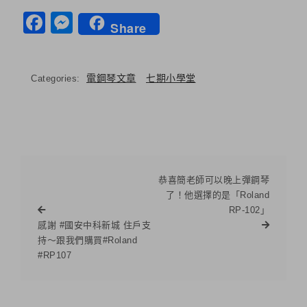
Facebook
Messenger
Share
電鋼琴文章
七期小學堂
Categories:
恭喜簡老師可以晚上彈鋼琴
了！他選擇的是「Roland
RP-102」
感謝 #國安中科新城 住戶支
持～跟我們購買#Roland
#RP107