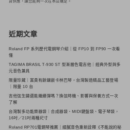
貨供應，讓您能夠一次在本店購足。
近期文章
Roland FP 系列歷代電鋼琴介紹｜從 FP10 到 FP90 一次看
懂
TAGIMA BRASIL T-930 ST 型漸層色電吉他｜經典外型與多
元音色兼具
限量珍藏｜富貴有餘鑲嵌卡林巴琴，台灣製造精品工藝登場
｜限量 10 台
吉他弦生鏽還能繼續彈嗎？換弦時機、影響與保養方式一次
了解
台灣製多功能樂器袋｜合成器袋、MIDI鍵盤袋、電子琴袋，
16吋／21吋兩種尺寸
Roland RP701電鋼琴推薦｜細膩音色重新詮釋《不能說的秘