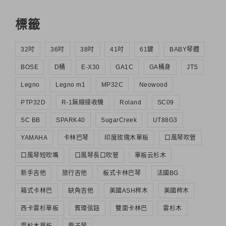
標籤
32吋
36吋
38吋
41吋
61鍵
BABY琴體
BOSE
D桶
E-X30
GA1C
GA桶身
JTS
Legno
Legno m1
MP32C
Neowood
PTP32D
R-1無線接收機
Roland
SC09
SC BB
SPARK40
SugarCreek
UT88G3
YAMAHA
卡林巴琴
印度玫瑰木單板
口風琴吹管
口風琴短吹嘴
口風琴長口吹管
單板云杉木
新手吉他
旅行吉他
板式卡林巴琴
法國BG
箱式卡林巴
缺角吉他
美國ASH梣木
美國梣木
西卡雲杉單板
賓瑋弦鈕
雙面卡林巴
雲杉木