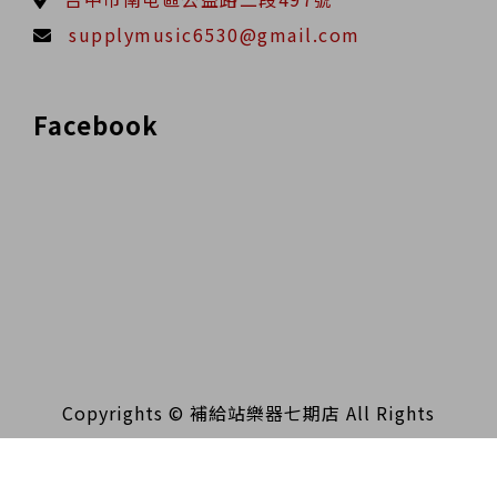
supplymusic6530@gmail.com
Facebook
Copyrights © 補給站樂器七期店 All Rights
Reserved.