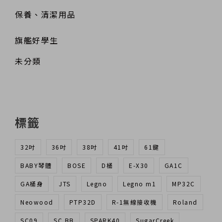
保養、清潔用品
旗艦好學生
未分類
標籤
32吋
36吋
38吋
41吋
61鍵
BABY琴體
BOSE
D桶
E-X30
GA1C
GA桶身
JTS
Legno
Legno m1
MP32C
Neowood
PTP32D
R-1無線接收機
Roland
SC09
SC BB
SPARK40
SugarCreek