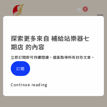
0
Tog
補給站樂器七期店
探索更多來自 補給站樂器七
CLP-635 送琴需要強壯的
期店 的內容
壯丁
立即訂閱即可持續閱讀，還能取得所有封存文章。
Home
部落格文章
銷售紀錄
訂閱
CLP-635 送琴需要強壯的壯丁
Continue reading