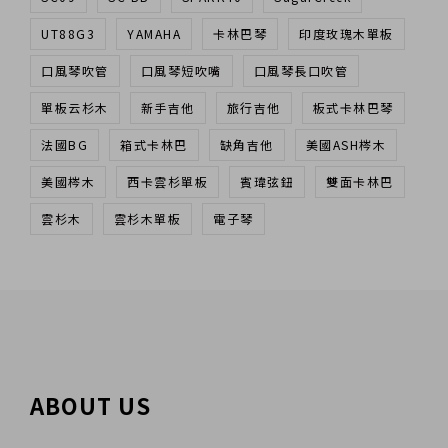
UT88G3
YAMAHA
卡林巴琴
印度玫瑰木單板
口風琴吹管
口風琴短吹嘴
口風琴長口吹管
單板云杉木
新手吉他
旅行吉他
板式卡林巴琴
法國BG
箱式卡林巴
缺角吉他
美國ASH梣木
美國梣木
西卡雲杉單板
賓瑋弦鈕
雙面卡林巴
雲杉木
雲杉木單板
電子琴
ABOUT US