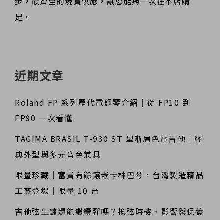
步，最齊全的現貨供應，讓您能夠一次在本店購
足。
近期文章
Roland FP 系列歷代電鋼琴介紹｜從 FP10 到
FP90 一次看懂
TAGIMA BRASIL T-930 ST 型漸層色電吉他｜經
典外型與多元音色兼具
限量珍藏｜富貴有餘鑲嵌卡林巴琴，台灣製造精品
工藝登場｜限量 10 台
吉他弦生鏽還能繼續彈嗎？換弦時機、影響與保養