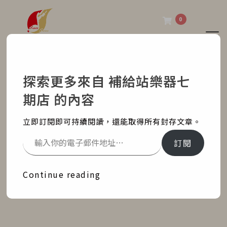
0
Tog
補給站樂器七期店
探索更多來自 補給站樂器七
CASIO CT-S300 61鍵便
期店 的內容
攜式電子琴
立即訂閱即可持續閱讀，還能取得所有封存文章。
Home
部落格文章
最新消息
訂閱
CASIO CT-S300 61鍵便攜式電子琴
Continue reading