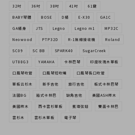
32吋
36吋
38吋
41吋
61鍵
BABY琴體
BOSE
D桶
E-X30
GA1C
GA桶身
JTS
Legno
Legno m1
MP32C
Neowood
PTP32D
R-1無線接收機
Roland
SC09
SC BB
SPARK40
SugarCreek
UT88G3
YAMAHA
卡林巴琴
印度玫瑰木單板
口風琴吹管
口風琴短吹嘴
口風琴長口吹管
單板云杉木
新手吉他
旅行吉他
板式卡林巴琴
法國BG
箱式卡林巴
缺角吉他
美國ASH梣木
美國梣木
西卡雲杉單板
賓瑋弦鈕
雙面卡林巴
雲杉木
雲杉木單板
電子琴