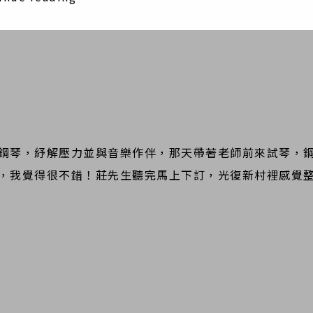
鋼琴，紓解壓力
並與音樂作伴，那天帶著老師前來試琴，
，我覺得很不錯！莊先生聽完馬
上下訂，光復新村裡感覺