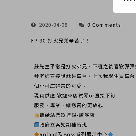
2020-04-08
0 Comments
FP-30 打火兄弟辛苦了！
莊先生平常是打火弟兄，下班之後喜歡彈彈
琴老師直接說就
是這台，上次我學生買這台
個小村庄非常的可愛。
現貨供應 歡迎來店試琴or直接下訂
服務、專業，讓您買的更放心
補給站樂器連鎖-旗艦店
政府立案短期補習班
Roland及Boss系列展示中心