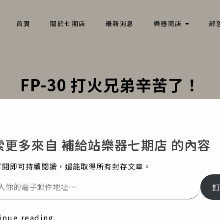
首頁
關於七期店
最新消息
樂器商店
部
FP-30 打火兄弟辛苦了！
ome
部落格文章
銷售紀錄
FP-30 打火兄弟
索更多來自 補給站樂器七期店 的內容
訂閱即可持續閱讀，還能取得所有封存文章。
inue reading