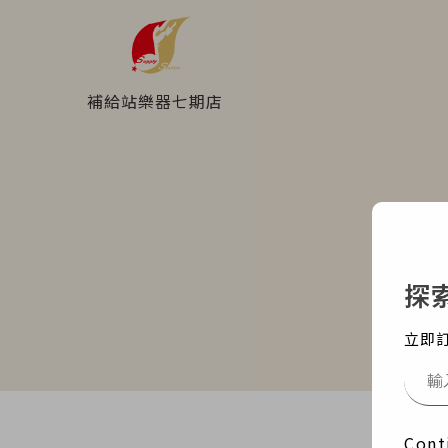
補給站樂器七期店
H
探
立即
Cont