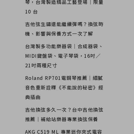
琴，台灣製造精品工藝登場｜限量
10 台
吉他弦生鏽還能繼續彈嗎？換弦時
機、影響與保養方式一次了解
台灣製多功能樂器袋｜合成器袋、
MIDI鍵盤袋、電子琴袋，16吋／
21吋兩種尺寸
Roland RP701電鋼琴推薦｜細膩
音色重新詮釋《不能說的秘密》經
典插曲
吉他換弦多久一次？台中吉他換弦
推薦｜補給站樂器專業換弦保養
AKG C519 ML 專業迷你夾式電容