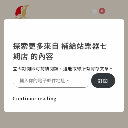
0
Tog
補給站樂器七期店
探索更多來自 補給站樂器七
FP-60 學音樂要從小開始
期店 的內容
培養
立即訂閱即可持續閱讀，還能取得所有封存文章。
Home
部落格文章
銷售紀錄
訂閱
FP-60 學音樂要從小開始培養
Continue reading