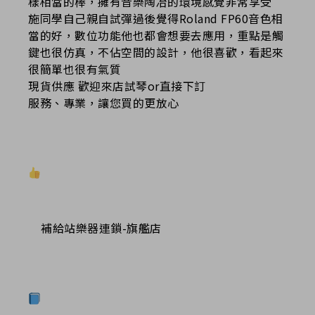
樣相當的棒，擁有音樂陶冶的環境感覺非常享受
施同學自己親自試彈過後覺得Roland FP60音色相
當的好，數位功能他也都會想要去應用，重
點是觸
鍵也很仿真，不佔空間的設計，他很喜歡，看起來
很
簡單也很有氣質
現貨供應 歡迎來店試琴or直接下訂
服務、專業，讓您買的更放心
補給站樂器連鎖-旗艦店