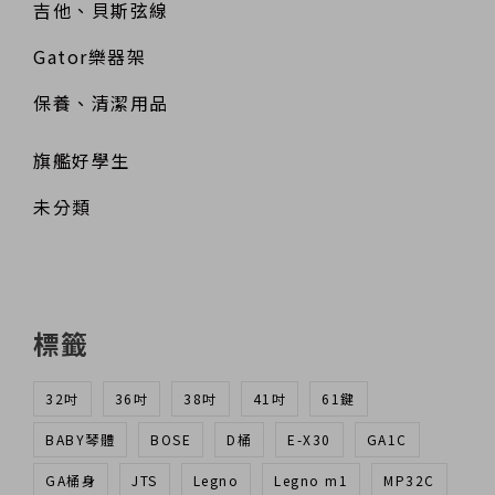
吉他、貝斯弦線
Gator樂器架
保養、清潔用品
旗艦好學生
未分類
標籤
32吋
36吋
38吋
41吋
61鍵
BABY琴體
BOSE
D桶
E-X30
GA1C
GA桶身
JTS
Legno
Legno m1
MP32C