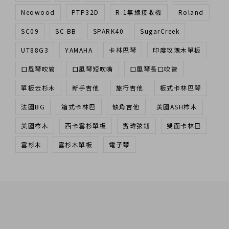
Neowood
PTP32D
R-1無線接收機
Roland
SC09
SC BB
SPARK40
SugarCreek
UT88G3
YAMAHA
卡林巴琴
印度玫瑰木單板
口風琴吹管
口風琴短吹嘴
口風琴長口吹管
單板云杉木
新手吉他
旅行吉他
板式卡林巴琴
法國BG
箱式卡林巴
缺角吉他
美國ASH梣木
美國梣木
西卡雲杉單板
賓瑋弦鈕
雙面卡林巴
雲杉木
雲杉木單板
電子琴